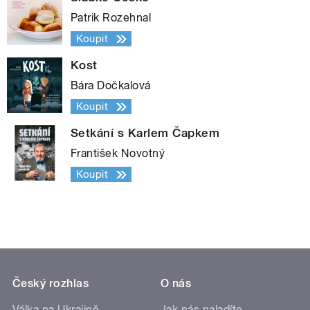
Patrik Rozehnal
Koupit
Kost
Bára Dočkalová
Koupit
Setkání s Karlem Čapkem
František Novotný
Koupit
Český rozhlas
O nás
Válka na Ukrajině
Jak nás naladíte