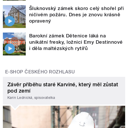
Šluknovský zámek skoro celý shořel při
ničivém požáru. Dnes je znovu krásně
opravený
Barokní zámek Dětenice láká na
unikátní fresky, ložnici Emy Destinnové
i děla maltézských rytířů
E-SHOP ČESKÉHO ROZHLASU
Závěr příběhu staré Karviné, který měl zůstat
pod zemí
Karin Lednická, spisovatelka