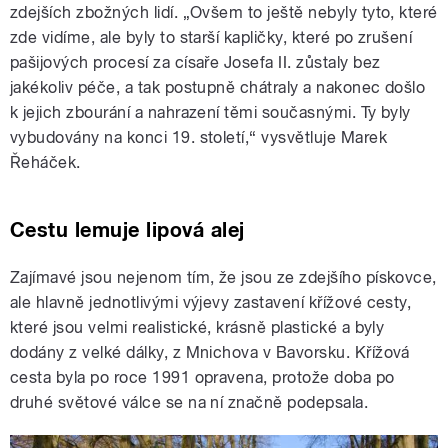
zdejších zbožných lidí. „Ovšem to ještě nebyly tyto, které
zde vidíme, ale byly to starší kapličky, které po zrušení
pašijových procesí za císaře Josefa II. zůstaly bez
jakékoliv péče, a tak postupně chátraly a nakonec došlo
k jejich zbourání a nahrazení těmi současnými. Ty byly
vybudovány na konci 19. století,“ vysvětluje Marek
Řeháček.
Cestu lemuje lipová alej
Zajímavé jsou nejenom tím, že jsou ze zdejšího pískovce,
ale hlavně jednotlivými výjevy zastavení křížové cesty,
které jsou velmi realistické, krásně plastické a byly
dodány z velké dálky, z Mnichova v Bavorsku. Křížová
cesta byla po roce 1991 opravena, protože doba po
druhé světové válce se na ní značně podepsala.