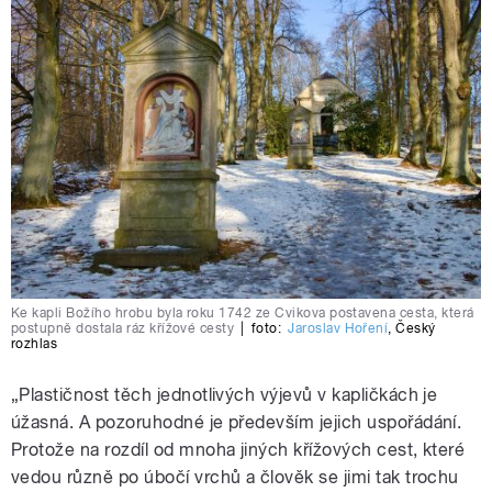
Ke kapli Božího hrobu byla roku 1742 ze Cvikova postavena cesta, která
postupně dostala ráz křížové cesty
|
foto:
Jaroslav Hoření
,
Český
rozhlas
„Plastičnost těch jednotlivých výjevů v kapličkách je
úžasná. A pozoruhodné je především jejich uspořádání.
Protože na rozdíl od mnoha jiných křížových cest, které
vedou různě po úbočí vrchů a člověk se jimi tak trochu