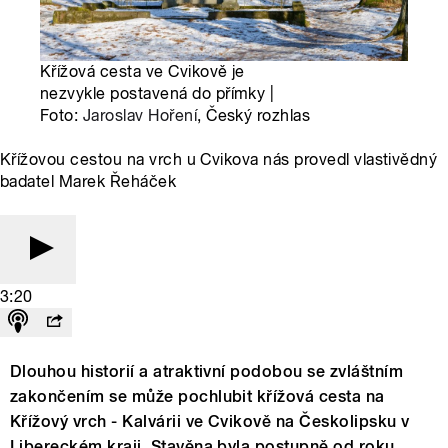
Křížová cesta ve Cvikově je
nezvykle postavená do přímky |
Foto:
Jaroslav Hoření
, Český rozhlas
Křížovou cestou na vrch u Cvikova nás provedl vlastivědný
badatel Marek Řeháček
3:20
Dlouhou historií a atraktivní podobou se zvláštním
zakončením se může pochlubit křížová cesta na
Křížový vrch - Kalvárii ve Cvikově na Českolipsku v
Libereckém kraji. Stavěna byla postupně od roku