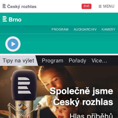
Přejít k hlavnímu obsahu
MENU
ŽIVĚ
PROGRAM
AUDIOARCHIV
KAMERY
Tipy na výlet
Program
Pořady
Více
…