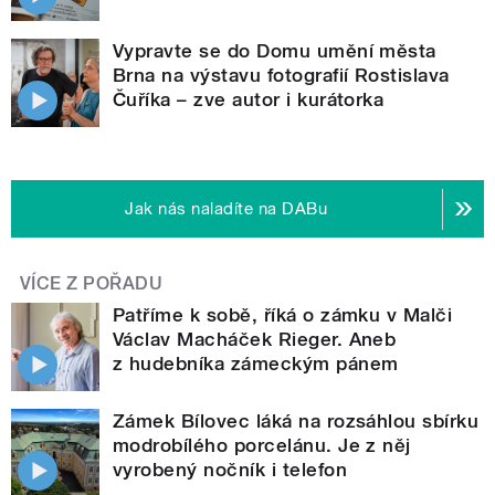
Vypravte se do Domu umění města
Brna na výstavu fotografií Rostislava
Čuříka – zve autor i kurátorka
Jak nás naladíte na DABu
VÍCE Z POŘADU
Patříme k sobě, říká o zámku v Malči
Václav Macháček Rieger. Aneb
z hudebníka zámeckým pánem
Zámek Bílovec láká na rozsáhlou sbírku
modrobílého porcelánu. Je z něj
vyrobený nočník i telefon