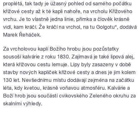
proplétá, tak tady je úžasný pohled od samého počátku
křížové cesty až k té kapli nahoře, na vrcholu Křížového
vrchu. Je to vlastně jedna linie, přímka a člověk krásně
vidí, kam kráčí. Že kráčí na vrchol, na tu Golgotu“, dodává
Marek Řeháček.
Za vrcholovou kaplí Božího hrobu jsou pozůstatky
sousoší kalvárie z roku 1830. Zajímavá je také lipová alej,
která křížovou cestu lemuje. Lípy byly zasazeny v době
stavby nových kapliček křížové cesty a dnes je jim kolem
130 let. Nevšednímu místu dodávají zejména na začátku
léta, kdy kvetou, krásně voňavou atmosféru. Kalvárie a
Boží hrob jsou součástí cvikovského Zeleného okruhu za
skalními výhledy.