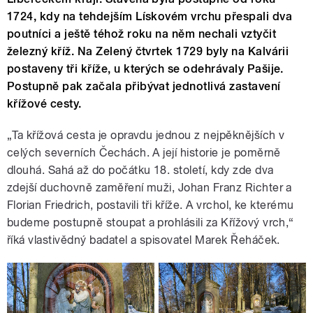
1724, kdy na tehdejším Lískovém vrchu přespali dva
poutníci a ještě téhož roku na něm nechali vztyčit
železný kříž. Na Zelený čtvrtek 1729 byly na Kalvárii
postaveny tři kříže, u kterých se odehrávaly Pašije.
Postupně pak začala přibývat jednotlivá zastavení
křížové cesty.
„Ta křížová cesta je opravdu jednou z nejpěknějších v
celých severních Čechách. A její historie je poměrně
dlouhá. Sahá až do počátku 18. století, kdy zde dva
zdejší duchovně zaměření muži, Johan Franz Richter a
Florian Friedrich, postavili tři kříže. A vrchol, ke kterému
budeme postupně stoupat a prohlásili za Křížový vrch,“
říká vlastivědný badatel a spisovatel Marek Řeháček.