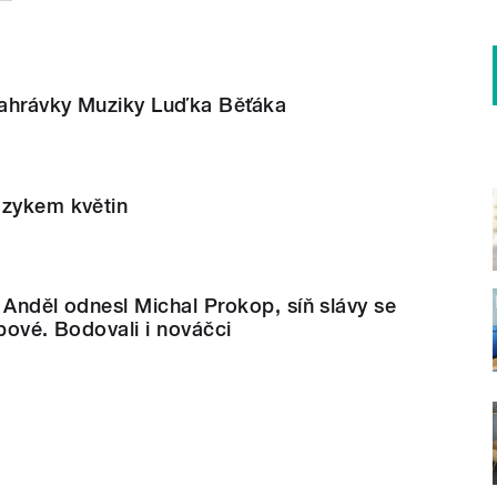
ahrávky Muziky Luďka Běťáka
azykem květin
 Anděl odnesl Michal Prokop, síň slávy se
ipové. Bodovali i nováčci