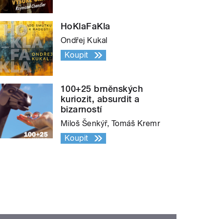
HoKlaFaKla
Ondřej Kukal
Koupit
100+25 brněnských
kuriozit, absurdit a
bizarností
Miloš Šenkýř, Tomáš Kremr
Koupit