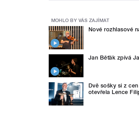
MOHLO BY VÁS ZAJÍMAT
Nové rozhlasové n
Jan Běťák zpívá J
Dvě sošky si z cen
otevřela Lence Fil