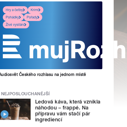
Hry a četby
Krimi
Pohádky
Pořady
Živé vysílání
Audiosvět Českého rozhlasu na jednom místě
NEJPOSLOUCHANĚJŠÍ
Ledová káva, která vznikla
náhodou – frappé. Na
přípravu vám stačí pár
ingrediencí