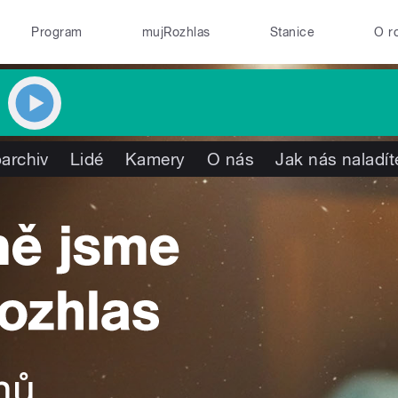
Program
mujRozhlas
Stanice
O r
archiv
Lidé
Kamery
O nás
Jak nás naladít