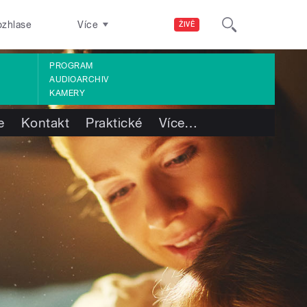
ozhlase
Více
ŽIVĚ
PROGRAM
AUDIOARCHIV
KAMERY
e
Kontakt
Praktické
Více
…