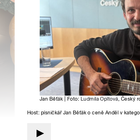
Jan Běťák | Foto:
Ludmila Opltová
, Český r
Host: písničkář Jan Běťák o ceně Anděl v kategori