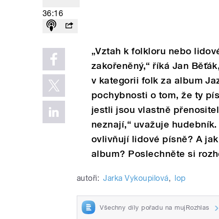
36:16
„Vztah k folkloru nebo lido
zakořeněný,“ říká Jan Běťák,
v kategorii folk za album J
pochybnosti o tom, že ty pí
jestli jsou vlastně přenosite
neznají,“ uvažuje hudebník.
ovlivňují lidové písně? A j
album? Poslechněte si rozh
autoři:
Jarka Vykoupilová
,
lop
Všechny díly pořadu na mujRozhlas