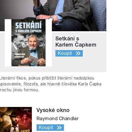
Setkání s
Karlem Čapkem
Koupit
Literární fikce, pokus přiblížit literární nadsázkou
spisovatele, filozofa, ale hlavně člověka Karla Čapka
trochu jinou formou.
Vysoké okno
Raymond Chandler
Koupit