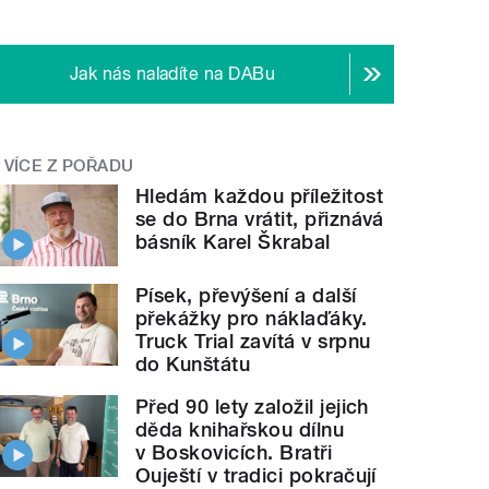
Jak nás naladíte na DABu
VÍCE Z POŘADU
Hledám každou příležitost
se do Brna vrátit, přiznává
básník Karel Škrabal
Písek, převýšení a další
překážky pro náklaďáky.
Truck Trial zavítá v srpnu
do Kunštátu
Před 90 lety založil jejich
děda knihařskou dílnu
v Boskovicích. Bratři
Ouještí v tradici pokračují