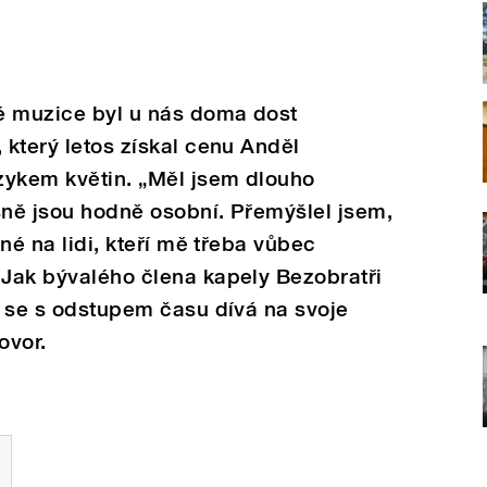
vé muzice byl u nás doma dost
 který letos získal cenu Anděl
azykem květin. „Měl jsem dlouho
sně jsou hodně osobní. Přemýšlel jsem,
lné na lidi, kteří mě třeba vůbec
 Jak bývalého člena kapely Bezobratři
ak se s odstupem času dívá na svoje
ovor.