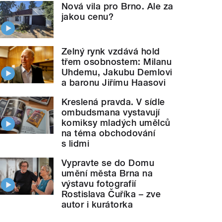
Nová vila pro Brno. Ale za
jakou cenu?
Zelný rynk vzdává hold
třem osobnostem: Milanu
Uhdemu, Jakubu Demlovi
a baronu Jiřímu Haasovi
Kreslená pravda. V sídle
ombudsmana vystavují
komiksy mladých umělců
na téma obchodování
s lidmi
Vypravte se do Domu
umění města Brna na
výstavu fotografií
Rostislava Čuříka – zve
autor i kurátorka