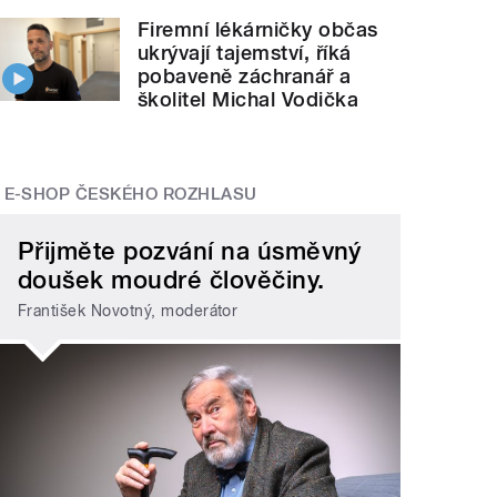
Firemní lékárničky občas
ukrývají tajemství, říká
pobaveně záchranář a
školitel Michal Vodička
E-SHOP ČESKÉHO ROZHLASU
Přijměte pozvání na úsměvný
doušek moudré člověčiny.
František Novotný, moderátor