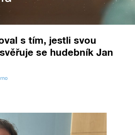
val s tím, jestli svou
 svěřuje se hudebník Jan
Brno