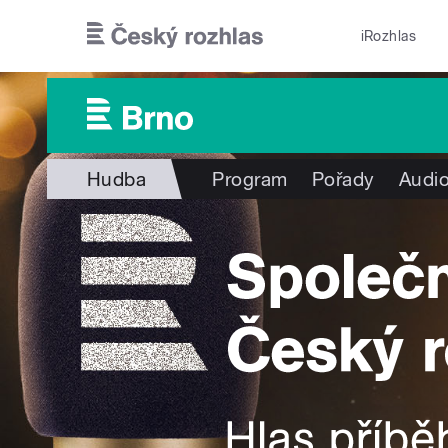
Přejít k hlavnímu obsahu
iRozhlas
Hudba
Program
Pořady
Audio