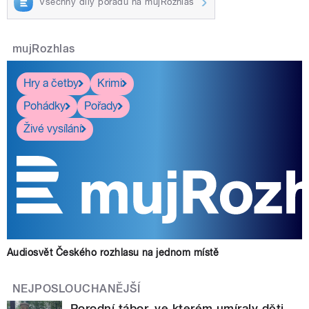
Všechny díly pořadu na mujRozhlas
mujRozhlas
Hry a četby
Krimi
Pohádky
Pořady
Živé vysílání
Audiosvět Českého rozhlasu na jednom místě
NEJPOSLOUCHANĚJŠÍ
Porodní tábor, ve kterém umíraly děti.