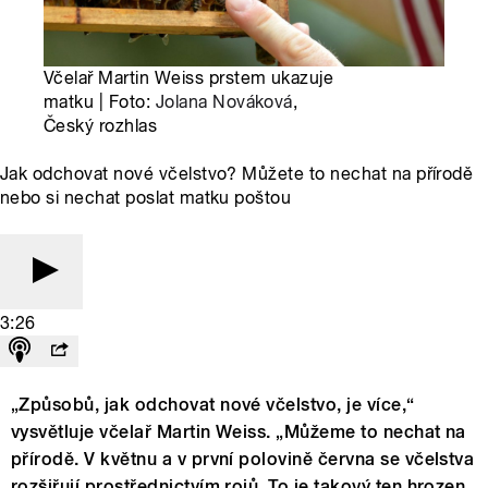
Včelař Martin Weiss prstem ukazuje
matku | Foto:
Jolana Nováková
,
Český rozhlas
Jak odchovat nové včelstvo? Můžete to nechat na přírodě
nebo si nechat poslat matku poštou
3:26
„Způsobů, jak odchovat nové včelstvo, je více,“
vysvětluje včelař Martin Weiss. „Můžeme to nechat na
přírodě. V květnu a v první polovině června se včelstva
rozšiřují prostřednictvím rojů. To je takový ten hrozen,