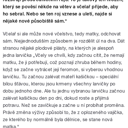
který se pověsí někde na větev a včelař přijede, aby
ho sebral. Nebo se ten roj vznese a uletí, najde si
nějaké nové působiště sám.“
Včelař si ale může nové včelstvo, tedy matky, odchovat
sám. Nejjednodušším způsobem je rozdělit úl na dva. Dát
stranou nějaké plodové plásty, na kterých je alespoň
jedna larvička „Včely ve chvíli, kdy začnou cítit, že nemají
matku, že ji potřebují, což poznají zhruba během hodiny,
když se začne vytrácet její feromon, si vyberou vhodnou
larvičku. Tu začnou zalévat mateří kašičkou – speciální
bílou šťávou, kterou jsou krmeny všechny larvičky po
dobu jednoho dne. Ale tu jednu vybranou larvičku začnou
zalévat kašičkou den po dni, dokud roste a přijímá
potravu. Než se zavíčkuje a začne u ní probíhat proměna.
Právě změna výživy způsobí to, že z oplozeného vajíčka,
ze kterého by normálně byla dělnice, se stane nová
matka.“