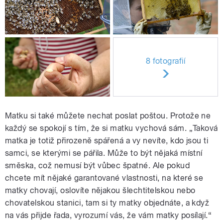
8 fotografií
Matku si také můžete nechat poslat poštou. Protože ne
každý se spokojí s tím, že si matku vychová sám. „Taková
matka je totiž přirozeně spářená a vy nevíte, kdo jsou ti
samci, se kterými se pářila. Může to být nějaká místní
směska, což nemusí být vůbec špatné. Ale pokud
chcete mít nějaké garantované vlastnosti, na které se
matky chovají, oslovíte nějakou šlechtitelskou nebo
chovatelskou stanici, tam si ty matky objednáte, a když
na vás přijde řada, vyrozumí vás, že vám matky posílají.“