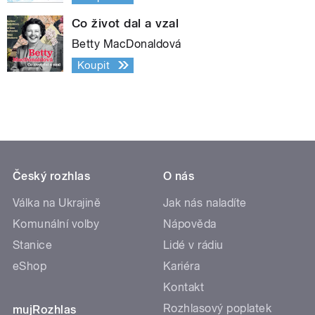
Co život dal a vzal
Betty MacDonaldová
Koupit
Český rozhlas
O nás
Válka na Ukrajině
Jak nás naladíte
Komunální volby
Nápověda
Stanice
Lidé v rádiu
eShop
Kariéra
Kontakt
Rozhlasový poplatek
mujRozhlas