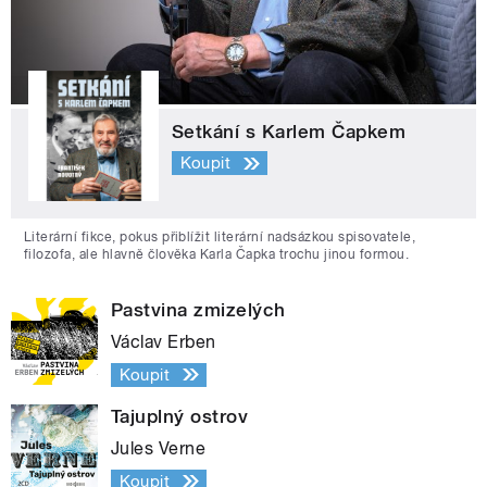
Setkání s Karlem Čapkem
Koupit
Literární fikce, pokus přiblížit literární nadsázkou spisovatele,
filozofa, ale hlavně člověka Karla Čapka trochu jinou formou.
Pastvina zmizelých
Václav Erben
Koupit
Tajuplný ostrov
Jules Verne
Koupit