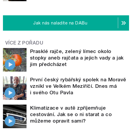
Jak nás naladíte na DABu
VÍCE Z POŘADU
Prasklé rajče, zelený límec okolo
stopky aneb rajčata a jejich vady a jak
jim předcházet
První český rybářský spolek na Moravě
vznikl ve Velkém Meziříčí. Dnes má
i svého Otu Pavla
Klimatizace v autě zpříjemňuje
cestování. Jak se o ni starat a co
můžeme opravit sami?