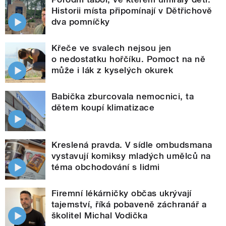
Historii místa připomínají v Dětřichově
dva pomníčky
Křeče ve svalech nejsou jen
o nedostatku hořčíku. Pomoct na ně
může i lák z kyselých okurek
Babička zburcovala nemocnici, ta
dětem koupí klimatizace
Kreslená pravda. V sídle ombudsmana
vystavují komiksy mladých umělců na
téma obchodování s lidmi
Firemní lékárničky občas ukrývají
tajemství, říká pobaveně záchranář a
školitel Michal Vodička