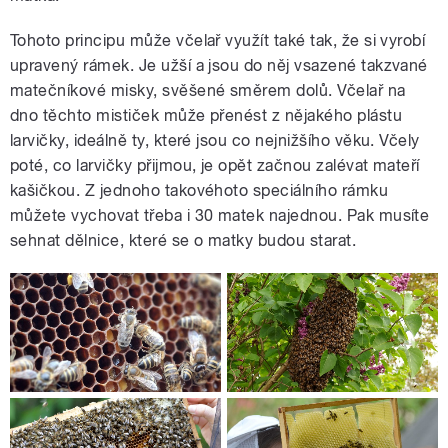
Tohoto principu může včelař využít také tak, že si vyrobí
upravený rámek. Je užší a jsou do něj vsazené takzvané
matečníkové misky, svěšené směrem dolů. Včelař na
dno těchto mističek může přenést z nějakého plástu
larvičky, ideálně ty, které jsou co nejnižšího věku. Včely
poté, co larvičky přijmou, je opět začnou zalévat mateří
kašičkou. Z jednoho takovéhoto speciálního rámku
můžete vychovat třeba i 30 matek najednou. Pak musíte
sehnat dělnice, které se o matky budou starat.