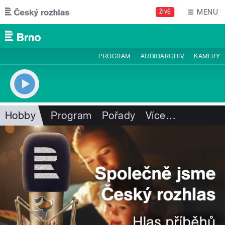
Přejít k hlavnímu obsahu
MENU
ŽIVĚ
PROGRAM
AUDIOARCHIV
KAMERY
Hobby
Program
Pořady
Více
…