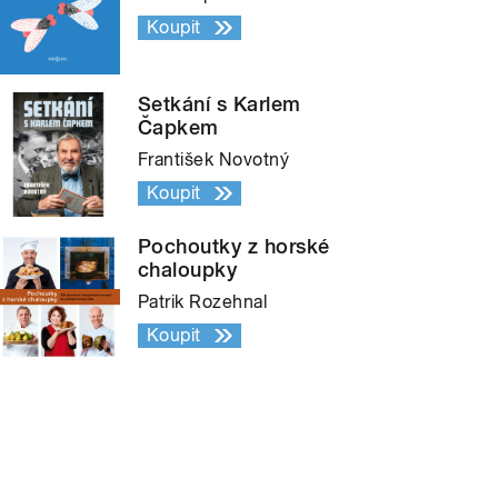
Koupit
Setkání s Karlem
Čapkem
František Novotný
Koupit
Pochoutky z horské
chaloupky
Patrik Rozehnal
Koupit