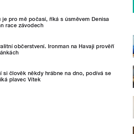
u je pro mě počasí, říká s úsměvem Denisa
an race závodech
alitní občerstvení. Ironman na Havaji prověří
ránkách
í si člověk někdy hrábne na dno, podívá se
íká plavec Vítek