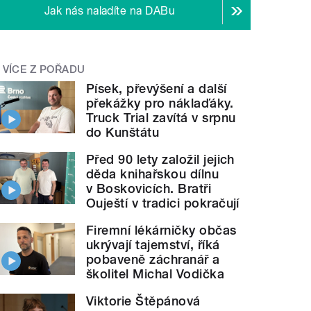
Jak nás naladíte na DABu
VÍCE Z POŘADU
Písek, převýšení a další
překážky pro náklaďáky.
Truck Trial zavítá v srpnu
do Kunštátu
Před 90 lety založil jejich
děda knihařskou dílnu
v Boskovicích. Bratři
Ouještí v tradici pokračují
Firemní lékárničky občas
ukrývají tajemství, říká
pobaveně záchranář a
školitel Michal Vodička
Viktorie Štěpánová