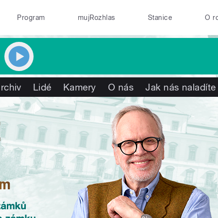
Program
mujRozhlas
Stanice
O r
rchiv
Lidé
Kamery
O nás
Jak nás naladíte