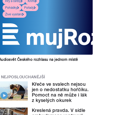
Hry a četby
Krimi
Pohádky
Pořady
Živé vysílání
Audiosvět Českého rozhlasu na jednom místě
NEJPOSLOUCHANĚJŠÍ
Křeče ve svalech nejsou
jen o nedostatku hořčíku.
Pomoct na ně může i lák
z kyselých okurek
Kreslená pravda. V sídle