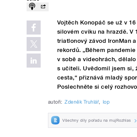
Vojtěch Konopáč se už v 16 
silovém cviku na hrazdě. V 1
triatlonový závod IronMan a
rekordů. „Během pandemie 
v sobě a videohrách, dělal
s učiteli. Uvědomil jsem si,
cesta,“ přiznává mladý spo
Poslechněte si celý rozhovo
autoři:
Zdeněk Truhlář
,
lop
Všechny díly pořadu na mujRozhlas