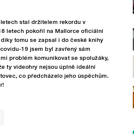
letech stal držitelem rekordu v
8 letech pokořil na Mallorce oficiální
 díky tomu se zapsal i do české knihy
covidu-19 jsem byl zavřený sám
o mi problém komunikovat se spolužáky,
 že ty videohry nejsou úplně ideální
rtovec, co předcházelo jeho úspěchům.
r!