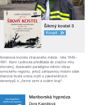
Šikmý kostel 3
Koupit
Románová kronika ztraceného města - léta 1945–
1961. Karin Lednická předkládá do značné míry
převratný, dosavadní paradigma měnící obraz
hornického regionu, jehož zahlazenou historii stále
překrývá tlustá vrstva mýtů a zakořeněných
stereotypů o „černé zemi a rudém kraji“.
Mariborská hypnóza
Dora Kaprálová