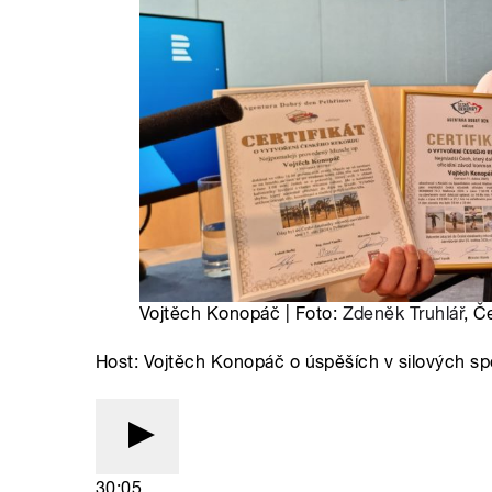
Vojtěch Konopáč | Foto:
Zdeněk Truhlář
, Č
Host: Vojtěch Konopáč o úspěších v silových sp
30:05