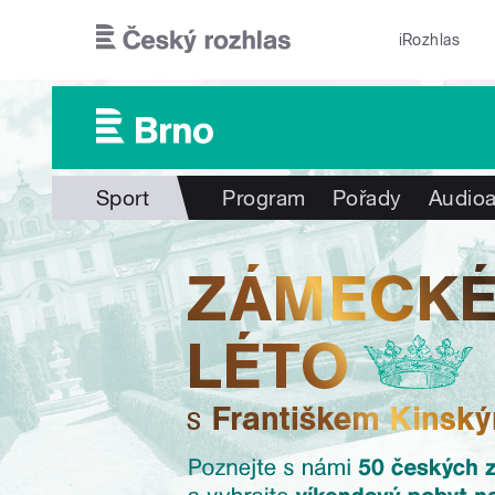
Přejít k hlavnímu obsahu
iRozhlas
Sport
Program
Pořady
Audioa