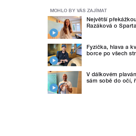
MOHLO BY VÁS ZAJÍMAT
Největší překážko
Razáková o Spart
Fyzička, hlava a kv
borce po všech st
V dálkovém plaván
sám sobě do očí, ř