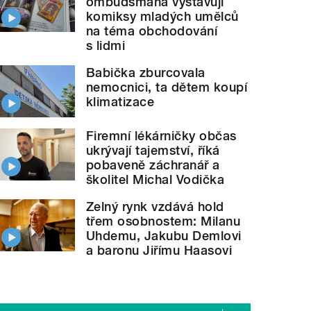
ombudsmana vystavují
komiksy mladých umělců
na téma obchodování
s lidmi
Babička zburcovala
nemocnici, ta dětem koupí
klimatizace
Firemní lékárničky občas
ukrývají tajemství, říká
pobaveně záchranář a
školitel Michal Vodička
Zelný rynk vzdává hold
třem osobnostem: Milanu
Uhdemu, Jakubu Demlovi
a baronu Jiřímu Haasovi