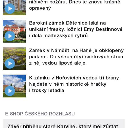
ničivém požáru. Dnes je znovu krásně
opravený
Barokní zámek Dětenice láká na
unikátní fresky, ložnici Emy Destinnové
i děla maltézských rytířů
Zámek v Náměšti na Hané je obklopený
parkem. Do všech čtyř světových stran
z něj vedou lipové aleje
K zámku v Hořovicích vedou tři brány.
Najdete v něm historické hračky
i trosky letadla
E-SHOP ČESKÉHO ROZHLASU
Závěr příběhu staré Karviné, který měl zůstat