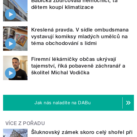
Babička zburcovala nemocnici, ta
dětem koupí klimatizace
Kreslená pravda. V sídle ombudsmana
vystavují komiksy mladých umělců na
téma obchodování s lidmi
Firemní lékárničky občas ukrývají
tajemství, říká pobaveně záchranář a
školitel Michal Vodička
Jak nás naladíte na DABu
VÍCE Z POŘADU
Šluknovský zámek skoro celý shořel při