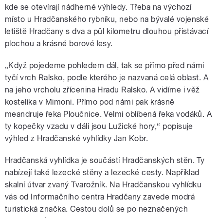
kde se otevírají nádherné výhledy. Třeba na výchozí
místo u Hradčanského rybníku, nebo na bývalé vojenské
letiště Hradčany s dva a půl kilometru dlouhou přistávací
plochou a krásné borové lesy.
„Když pojedeme pohledem dál, tak se přímo před námi
tyčí vrch Ralsko, podle kterého je nazvaná celá oblast. A
na jeho vrcholu zřícenina Hradu Ralsko. A vidíme i věž
kostelíka v Mimoni. Přímo pod námi pak krásně
meandruje řeka Ploučnice. Velmi oblíbená řeka vodáků. A
ty kopečky vzadu v dáli jsou Lužické hory,“ popisuje
výhled z Hradčanské vyhlídky Jan Kobr.
Hradčanská vyhlídka je součástí Hradčanských stěn. Ty
nabízejí také lezecké stěny a lezecké cesty. Například
skalní útvar zvaný Tvarožník. Na Hradčanskou vyhlídku
vás od Informačního centra Hradčany zavede modrá
turistická značka. Cestou dolů se po neznačených