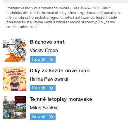
Románová kronika ztraceného města - léta 1945–1961. Karin
Lednická předkládá do značné míry převratný, dosavadní paradigma
měnící obraz hornického regionu, jehož zahlazenou historii stále
překrývá tlustá vrstva mýtů a zakořeněných stereotypů o „černé
zemi a rudém kraji“.
Bláznova smrt
Václav Erben
Koupit
Díky za každé nové ráno
Halina Pawlowská
Koupit
Temné letopisy moravské
Miloš Šenkýř
Koupit