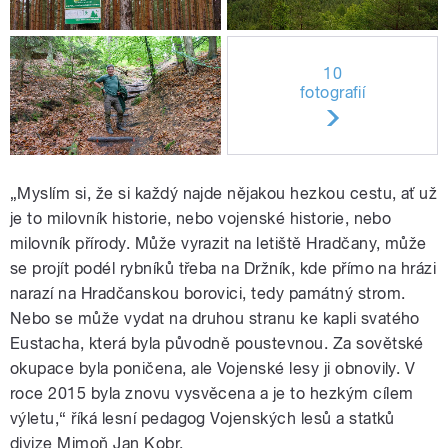
10
fotografií
„Myslím si, že si každý najde nějakou hezkou cestu, ať už
je to milovník historie, nebo vojenské historie, nebo
milovník přírody. Může vyrazit na letiště Hradčany, může
se projít podél rybníků třeba na Držník, kde přímo na hrázi
narazí na Hradčanskou borovici, tedy památný strom.
Nebo se může vydat na druhou stranu ke kapli svatého
Eustacha, která byla původně poustevnou. Za sovětské
okupace byla poničena, ale Vojenské lesy ji obnovily. V
roce 2015 byla znovu vysvěcena a je to hezkým cílem
výletu,“ říká lesní pedagog Vojenských lesů a statků
divize Mimoň Jan Kobr.