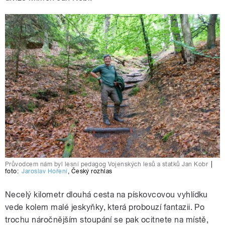
Průvodcem nám byl lesní pedagog Vojenských lesů a statků Jan Kobr
|
foto:
Jaroslav Hoření
,
Český rozhlas
Necelý kilometr dlouhá cesta na pískovcovou vyhlídku
vede kolem malé jeskyňky, která probouzí fantazii. Po
trochu náročnějším stoupání se pak ocitnete na místě,