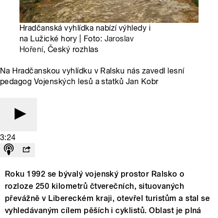
Hradčanská vyhlídka nabízí výhledy i
na Lužické hory | Foto:
Jaroslav
Hoření
, Český rozhlas
Na Hradčanskou vyhlídku v Ralsku nás zavedl lesní
pedagog Vojenských lesů a statků Jan Kobr
3:24
Roku 1992 se bývalý vojenský prostor Ralsko o
rozloze 250 kilometrů čtverečních, situovaných
převážně v Libereckém kraji, otevřel turistům a stal se
vyhledávaným cílem pěších i cyklistů. Oblast je plná