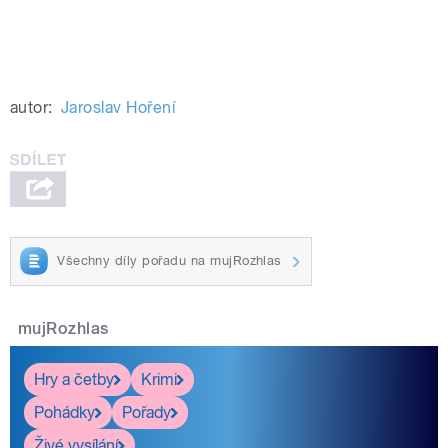
autor:
Jaroslav Hoření
Všechny díly pořadu na mujRozhlas
mujRozhlas
Hry a četby
Krimi
Pohádky
Pořady
Živé vysílání