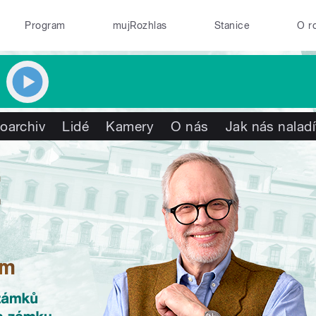
Program
mujRozhlas
Stanice
O r
oarchiv
Lidé
Kamery
O nás
Jak nás naladí