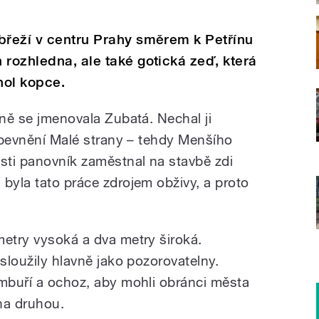
břeží v centru Prahy směrem k Petřínu
 rozhledna, ale také gotická zeď, která
hol kopce.
dně se jmenovala Zubatá. Nechal ji
 opevnění Malé strany – tehdy Menšího
sti panovník zaměstnal na stavbě zdi
byla tato práce zdrojem obživy, a proto
metry vysoká a dva metry široká.
 sloužily hlavně jako pozorovatelny.
imbuří a ochoz, aby mohli obránci města
na druhou.