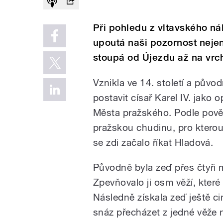
Při pohledu z vltavského ná
upoutá naši pozornost nejen
stoupá od Újezdu až na vrc
Vznikla ve 14. století a půvo
postavit císař Karel IV. jako
Města pražského. Podle pově
pražskou chudinu, pro kterou 
se zdi začalo říkat Hladová.
Původně byla zeď přes čtyři 
Zpevňovalo ji osm věží, které
Následně získala zeď ještě c
snáz přecházet z jedné věže 