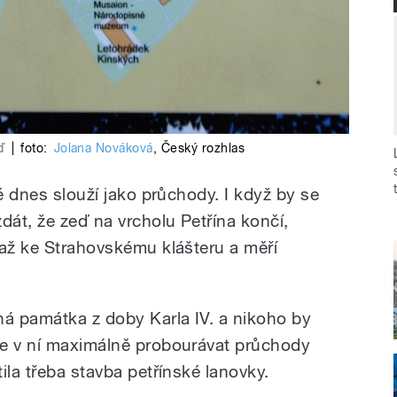
ď
|
foto:
Jolana Nováková
,
Český rozhlas
ré dnes slouží jako průchody. I když by se
dát, že zeď na vrcholu Petřína končí,
 až ke Strahovskému klášteru a měří
á památka z doby Karla IV. a nikoho by
se v ní maximálně probourávat průchody
ila třeba stavba petřínské lanovky.