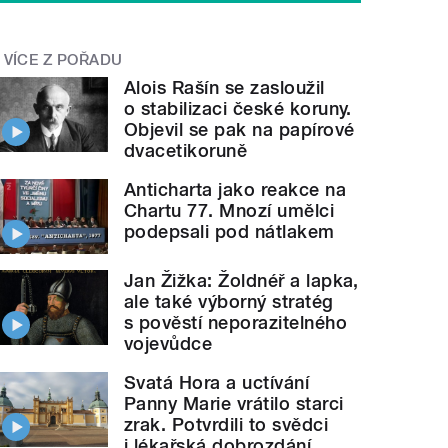
VÍCE Z POŘADU
Alois Rašín se zasloužil
o stabilizaci české koruny.
Objevil se pak na papírové
dvacetikoruně
Anticharta jako reakce na
Chartu 77. Mnozí umělci
podepsali pod nátlakem
Jan Žižka: Žoldnéř a lapka,
ale také výborný stratég
s pověstí neporazitelného
vojevůdce
Svatá Hora a uctívání
Panny Marie vrátilo starci
zrak. Potvrdili to svědci
i lékařská dobrozdání