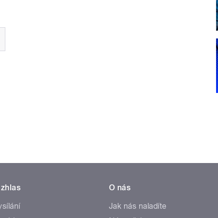
zhlas
O nás
ysílání
Jak nás naladíte