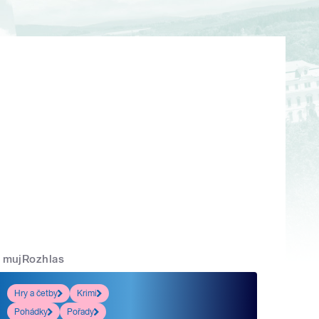
mujRozhlas
Hry a četby
Krimi
Pohádky
Pořady