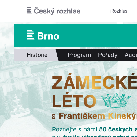
Přejít k hlavnímu obsahu
iRozhlas
Historie
Program
Pořady
Audi