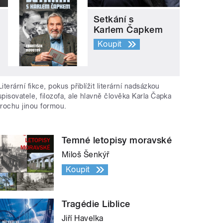
Setkání s
Karlem Čapkem
Koupit
Literární fikce, pokus přiblížit literární nadsázkou
spisovatele, filozofa, ale hlavně člověka Karla Čapka
trochu jinou formou.
Temné letopisy moravské
Miloš Šenkýř
Koupit
Tragédie Liblice
Jiří Havelka