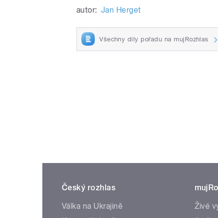
autor:
Jan Herget
Všechny díly pořadu na mujRozhlas
Český rozhlas
mujRo
Válka na Ukrajině
Živé v