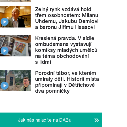
Zelný rynk vzdává hold
třem osobnostem: Milanu
Uhdemu, Jakubu Demlovi
a baronu Jiřímu Haasovi
Kreslená pravda. V sídle
ombudsmana vystavují
komiksy mladých umělců
na téma obchodování
s lidmi
Porodní tábor, ve kterém
umíraly děti. Historii místa
připomínají v Dětřichově
dva pomníčky
Jak nás naladíte na DABu