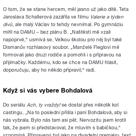
O tom, že se stane hercem, měl jasno už jako dítě. Teta
Jaroslava Schallerová zazářila ve filmu
Valerie a týden
divů
, ale malý Václav to tehdy nevnímal. Po gymnáziu
mířil na DAMU – bez plánu B. „Naštěstí mě vzali
napoprvé,“ usmívá se. Velkou školou pro něj byl také
Dismanův rozhlasový soubor. „Manželé Fleglovi mě
formovali jako druzí rodiče a pomohli i s přípravou na
přijímačky. Každému, kdo se chce na DAMU hlásit,
doporučuju, aby ho někdo připravil,“ radí.
Když si vás vybere Bohdalová
Do seriálu
Ach, ty vraždy!
se dostal přes několik kol
castingu. „Na to poslední přišla i paní Bohdalová, aby si
nás vybrala. Bylo nás tam asi pět. Nervozitu jsem krotil
tak, že jsem si představoval, že mluvím s babičkou,“
vzpomíná. Připravený byl jako na divadelní premiéru, text