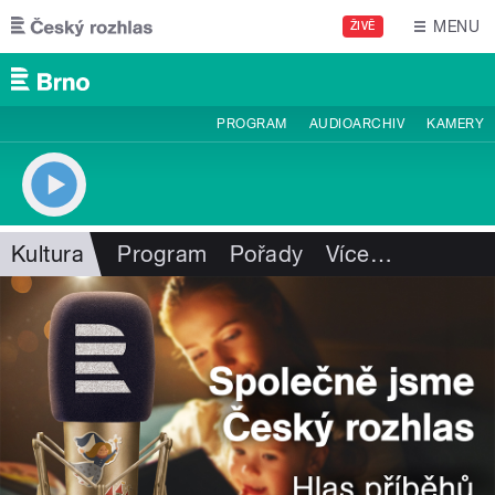
Přejít k hlavnímu obsahu
MENU
ŽIVĚ
PROGRAM
AUDIOARCHIV
KAMERY
Kultura
Program
Pořady
Více
…