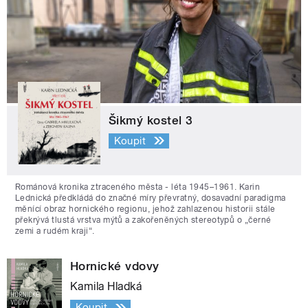
Šikmý kostel 3
Koupit
Románová kronika ztraceného města - léta 1945–1961. Karin
Lednická předkládá do značné míry převratný, dosavadní paradigma
měnící obraz hornického regionu, jehož zahlazenou historii stále
překrývá tlustá vrstva mýtů a zakořeněných stereotypů o „černé
zemi a rudém kraji“.
Hornické vdovy
Kamila Hladká
Koupit