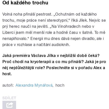
Od každého trochu
Volná noha přináší pestrost. „Ochutnám od každého
trochu, moje práce není stereotypní,“ říká Jílek. Nejvíc se
prý herec naučí na jevišti. „Na Vinohradech nebo v
Liberci jsem měl menší role a hodně času v šatně. To mě
nenaplňovalo.“ Energii mu dnes dává nejen divadlo, ale i
práce v rozhlase a načítání audioknih.
Jaká premiéra Václava Jílka v nejbližší době čeká?
Proč chodí na kryoterapii a co mu přináší? Jaká je pro
něj nejdůležitější role? Poslechněte si v pořadu Alex a
host.
autoři:
Alexandra Mynářová
,
hoch