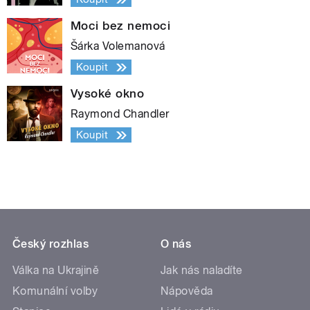
Moci bez nemoci
Šárka Volemanová
Koupit
Vysoké okno
Raymond Chandler
Koupit
Český rozhlas
O nás
Válka na Ukrajině
Jak nás naladíte
Komunální volby
Nápověda