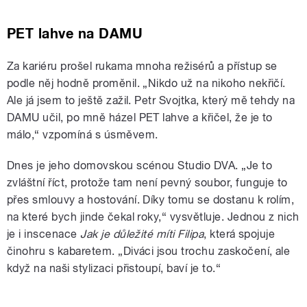
PET lahve na DAMU
Za kariéru prošel rukama mnoha režisérů a přístup se
podle něj hodně proměnil. „Nikdo už na nikoho nekřičí.
Ale já jsem to ještě zažil. Petr Svojtka, který mě tehdy na
DAMU učil, po mně házel PET lahve a křičel, že je to
málo,“ vzpomíná s úsměvem.
Dnes je jeho domovskou scénou Studio DVA. „Je to
zvláštní říct, protože tam není pevný soubor, funguje to
přes smlouvy a hostování. Díky tomu se dostanu k rolím,
na které bych jinde čekal roky,“ vysvětluje. Jednou z nich
je i inscenace
Jak je důležité míti Filipa
, která spojuje
činohru s kabaretem. „Diváci jsou trochu zaskočení, ale
když na naši stylizaci přistoupí, baví je to.“