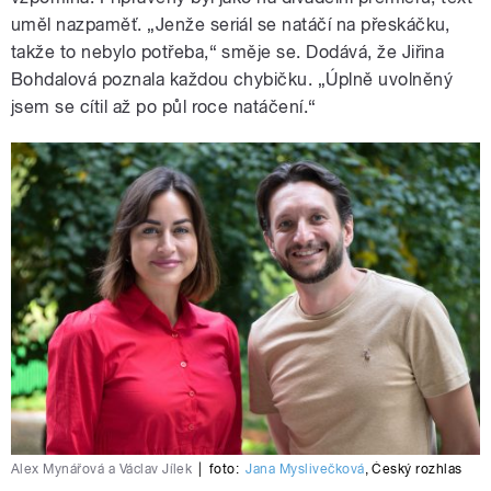
uměl nazpaměť. „Jenže seriál se natáčí na přeskáčku,
takže to nebylo potřeba,“ směje se. Dodává, že Jiřina
Bohdalová poznala každou chybičku. „Úplně uvolněný
jsem se cítil až po půl roce natáčení.“
Alex Mynářová a Václav Jílek
|
foto:
Jana Myslivečková
,
Český rozhlas