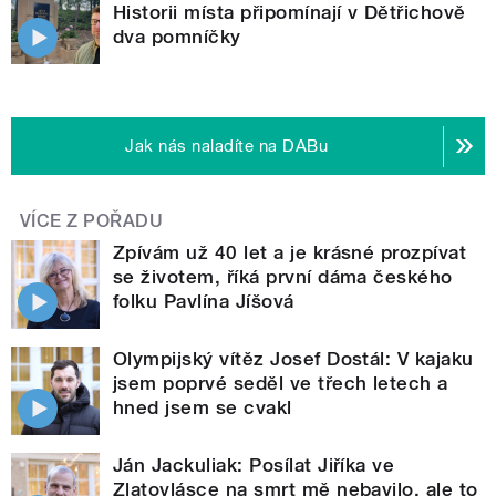
Historii místa připomínají v Dětřichově
dva pomníčky
Jak nás naladíte na DABu
VÍCE Z POŘADU
Zpívám už 40 let a je krásné prozpívat
se životem, říká první dáma českého
folku Pavlína Jíšová
Olympijský vítěz Josef Dostál: V kajaku
jsem poprvé seděl ve třech letech a
hned jsem se cvakl
Ján Jackuliak: Posílat Jiříka ve
Zlatovlásce na smrt mě nebavilo, ale to