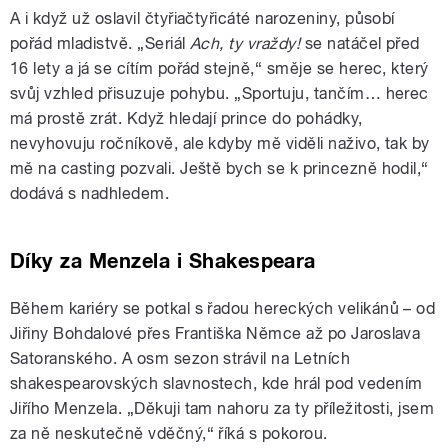
A i když už oslavil čtyřiačtyřicáté narozeniny, působí
pořád mladistvě. „Seriál
Ach, ty vraždy!
se natáčel před
16 lety a já se cítím pořád stejně,“ směje se herec, který
svůj vzhled přisuzuje pohybu. „Sportuju, tančím… herec
má prostě zrát. Když hledají prince do pohádky,
nevyhovuju ročníkově, ale kdyby mě viděli naživo, tak by
mě na casting pozvali. Ještě bych se k princezně hodil,“
dodává s nadhledem.
Díky za Menzela i Shakespeara
Během kariéry se potkal s řadou hereckých velikánů – od
Jiřiny Bohdalové přes Františka Němce až po Jaroslava
Satoranského. A osm sezon strávil na Letních
shakespearovských slavnostech, kde hrál pod vedením
Jiřího Menzela. „Děkuji tam nahoru za ty příležitosti, jsem
za ně neskutečně vděčný,“ říká s pokorou.