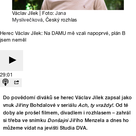
Václav Jílek | Foto:
Jana
Myslivečková
, Český rozhlas
Herec Václav Jílek: Na DAMU mě vzali napoprvé, plán B
jsem neměl
29:01
Do povědomí diváků se herec Václav Jílek zapsal jako
vnuk Jiřiny Bohdalové v seriálu
Ach, ty vraždy!
. Od té
doby ale prošel filmem, divadlem i rozhlasem – zahrál
si třeba ve snímku
Donšajni
Jiřího Menzela a dnes ho
můžeme vídat na jevišti Studia DVA.