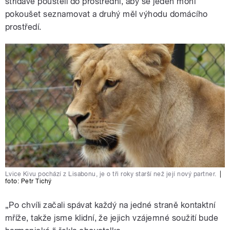
střídavě pouštěli do prostřední, aby se jeden mohl
pokoušet seznamovat a druhý měl výhodu domácího
prostředí.
Lvice Kivu pochází z Lisabonu, je o tři roky starší než její nový partner.
|
foto: Petr Tichý
„Po chvíli začali spávat každý na jedné straně kontaktní
mříže, takže jsme klidní, že jejich vzájemné soužití bude