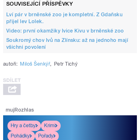
SOUVISEJÍCÍ PŘÍSPĚVKY
Lví pár v brněnské zoo je kompletní. Z Gdaňsku
přijel lev Lolek.
Video: první okamžiky lvice Kivu v brněnské zoo
Soukromý chov lvů na Zlínsku: až na jednoho mají
všichni povolení
autoři:
Miloš Šenkýř
,
Petr Tichý
mujRozhlas
Hry a četby
Krimi
Pohádky
Pořady