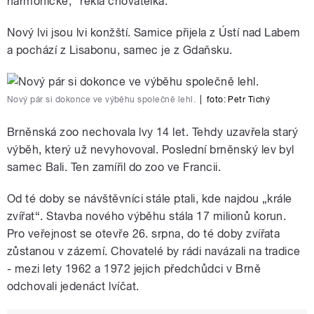
harmonické,“ řekla chovatelka.
Nový lvi jsou lvi konžští. Samice přijela z Ústí nad Labem
a pochází z Lisabonu, samec je z Gdaňsku.
Nový pár si dokonce ve výběhu společně lehl.
|
foto: Petr Tichý
Brněnská zoo nechovala lvy 14 let. Tehdy uzavřela starý
výběh, který už nevyhovoval. Poslední brněnský lev byl
samec Bali. Ten zamířil do zoo ve Francii.
Od té doby se návštěvníci stále ptali, kde najdou „krále
zvířat“. Stavba nového výběhu stála 17 milionů korun.
Pro veřejnost se otevře 26. srpna, do té doby zvířata
zůstanou v zázemí. Chovatelé by rádi navázali na tradice
- mezi lety 1962 a 1972 jejich předchůdci v Brně
odchovali jedenáct lvíčat.