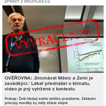
ZPRÁVY Z IROZHLAS.CZ
OVĚŘOVNA: ‚Srovnávat Měsíc a Zemi je
zavádějící.‘ Lékař přednášel o klimatu,
video je prý vytržené z kontextu
Prokop: Češi hledají svého tatíčka prezidenta. Základní
principy morálky by měly zůstat stejné