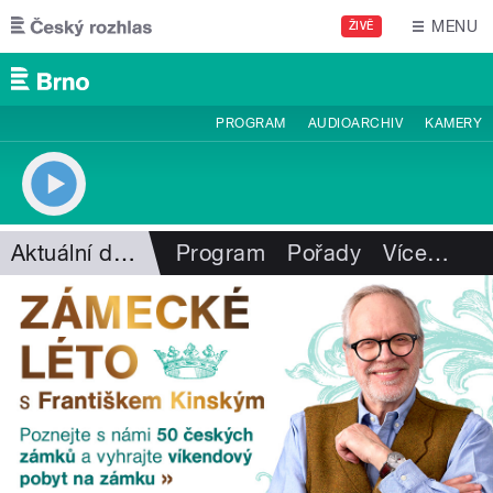
Přejít k hlavnímu obsahu
MENU
ŽIVĚ
PROGRAM
AUDIOARCHIV
KAMERY
Aktuální dění
Program
Pořady
Více
…