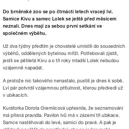
Do brněnské zoo se po čtrnácti letech vracejí lvi.
Samice Kivu a samec Lolek se ještě před měsícem
neznali. Dnes mají za sebou první setkání ve
společném výběhu.
Už dva týdny předtím je chovatelé umístili do sousedních
výběhů, oddělených bytelnou mříží. Potřebovali zjistit,
jestli se pětiletá Kivu a o tři roky mladší Lolek nebudou
vzájemně napadat.
A protože nic takového nenastalo, pustili je dnes k sobě.
Lví pár potvrdil vzájemnou přítulnost, kterou předvedl už
v ubikacích.
Kurátorka Dorota Gremlicová upřesnila, že seznamování
má přísná pravidla. Pavilon lvů má v zázemí tři ubikace.
Samce nastěhovali do levé, samici do pravé. A pak je