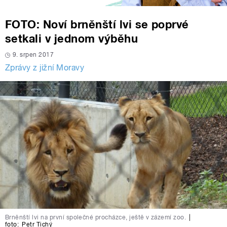
FOTO: Noví brněnští lvi se poprvé
setkali v jednom výběhu
9. srpen 2017
Zprávy z jižní Moravy
Brněnští lvi na první společné procházce, ještě v zázemí zoo.
|
foto:
Petr Tichý