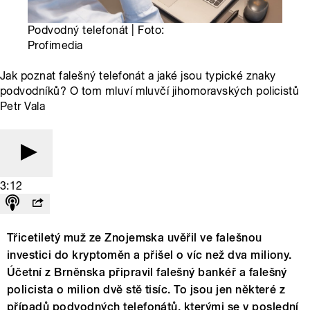
Podvodný telefonát | Foto:
Profimedia
Jak poznat falešný telefonát a jaké jsou typické znaky
podvodníků? O tom mluví mluvčí jihomoravských policistů
Petr Vala
3:12
Třicetiletý muž ze Znojemska uvěřil ve falešnou
investici do kryptoměn a přišel o víc než dva miliony.
Účetní z Brněnska připravil falešný bankéř a falešný
policista o milion dvě stě tisíc. To jsou jen některé z
případů podvodných telefonátů, kterými se v poslední