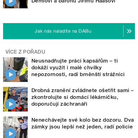
Demlovi a baronu Jiřímu Haasovi
Jak nás naladíte na DABu
VÍCE Z POŘADU
Neusnadňujte práci kapsářům – ti
dokáží využít i malé chvilky
nepozornosti, radí brněnští strážníci
Drobná zranění zvládnete ošetřit sami –
zkontrolujte si domácí lékárničku,
doporučují záchranáři
Nenechávejte své kolo bez dozoru. Dva
zámky jsou lepší než jeden, radí policie