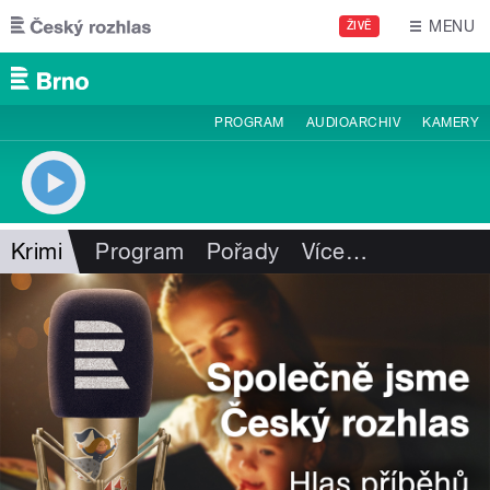
Přejít k hlavnímu obsahu
MENU
ŽIVĚ
PROGRAM
AUDIOARCHIV
KAMERY
Krimi
Program
Pořady
Více
…