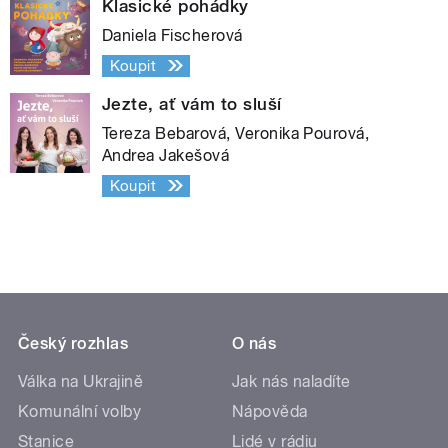
Klasické pohádky
Daniela Fischerová
Koupit
Jezte, ať vám to sluší
Tereza Bebarová, Veronika Pourová,
Andrea Jakešová
Koupit
Český rozhlas
O nás
Válka na Ukrajině
Jak nás naladíte
Komunální volby
Nápověda
Stanice
Lidé v rádiu