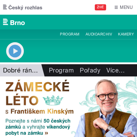
Přejít k hlavnímu obsahu
MENU
ŽIVĚ
PROGRAM
AUDIOARCHIV
KAMERY
Dobré ráno s ČRo Brno
Program
Pořady
Více
…