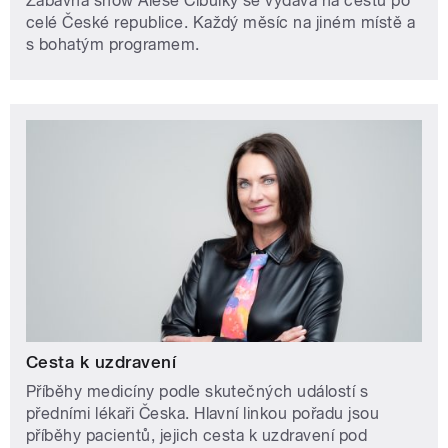
Zábavná show Aleše Cibulky se vydává na cestu po
celé České republice. Každý měsíc na jiném místě a
s bohatým programem.
Cesta k uzdravení
Příběhy medicíny podle skutečných událostí s
předními lékaři Česka. Hlavní linkou pořadu jsou
příběhy pacientů, jejich cesta k uzdravení pod