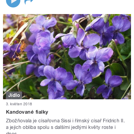
Jídlo
3. květen 2018
Kandované fialky
Zbožňovala je císařovna Sissi i římský císař Fridrich II.
a jejich obliba spolu s dalšími jedlými květy roste i
dnes.