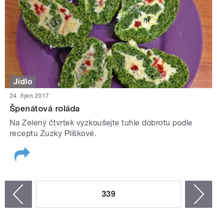
Jídlo
24. říjen 2017
Špenátová roláda
Na Zelený čtvrtek vyzkoušejte tuhle dobrotu podle
receptu Zuzky Plíškové.
STRÁNKY
339
n
zí