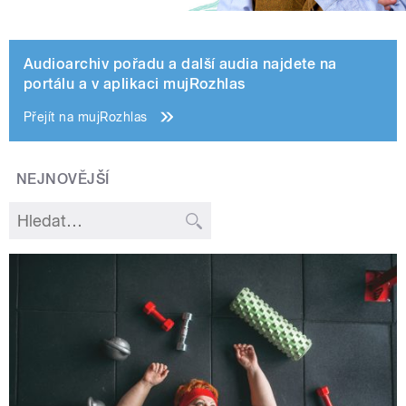
Audioarchiv pořadu a další audia najdete na
portálu a v aplikaci mujRozhlas
Přejít na mujRozhlas
NEJNOVĚJŠÍ