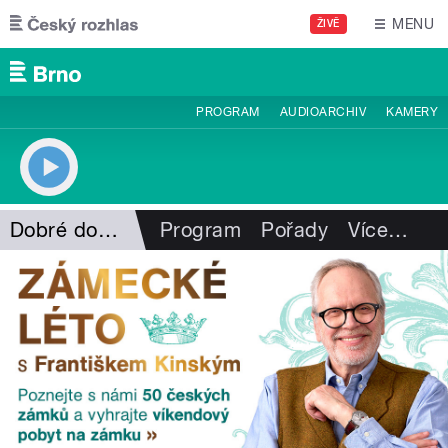
Přejít k hlavnímu obsahu
MENU
ŽIVĚ
PROGRAM
AUDIOARCHIV
KAMERY
Dobré dopoledne s ČRo Brno
Program
Pořady
Více
…