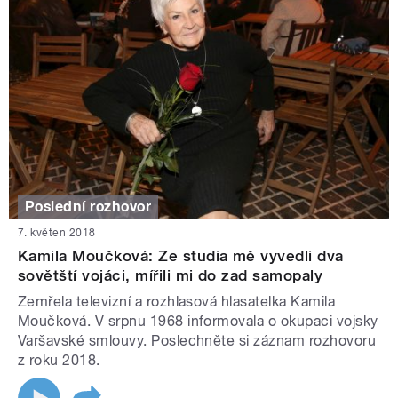
Poslední rozhovor
7. květen 2018
Kamila Moučková: Ze studia mě vyvedli dva
sovětští vojáci, mířili mi do zad samopaly
Zemřela televizní a rozhlasová hlasatelka Kamila
Moučková. V srpnu 1968 informovala o okupaci vojsky
Varšavské smlouvy. Poslechněte si záznam rozhovoru
z roku 2018.