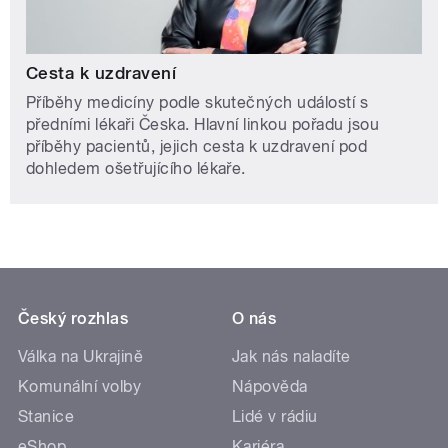
Cesta k uzdravení
Příběhy medicíny podle skutečných událostí s
předními lékaři Česka. Hlavní linkou pořadu jsou
příběhy pacientů, jejich cesta k uzdravení pod
dohledem ošetřujícího lékaře.
Český rozhlas
O nás
Válka na Ukrajině
Jak nás naladíte
Komunální volby
Nápověda
Stanice
Lidé v rádiu
eShop
Kariéra