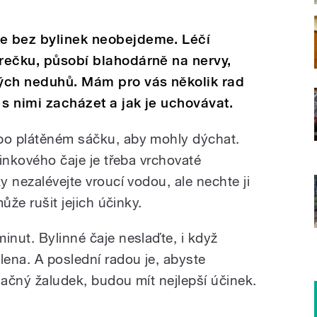
se bez bylinek neobejdeme. Léčí
orečku, působí blahodárně na nervy,
ých neduhů. Mám pro vás několik rad
 s nimi zacházet a jak je uchovávat.
ebo plátěném sáčku, aby mohly dýchat.
linkového čaje je třeba vrchovaté
y nezalévejte vroucí vodou, ale nechte ji
může rušit jejich účinky.
inut. Bylinné čaje neslaďte, i když
ena. A poslední radou je, abyste
 lačný žaludek, budou mít nejlepší účinek.