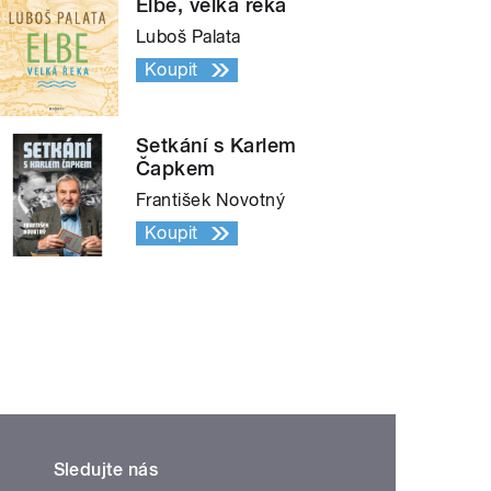
Elbe, velká řeka
Luboš Palata
Koupit
Setkání s Karlem
Čapkem
František Novotný
Koupit
Sledujte nás