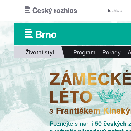
Přejít k hlavnímu obsahu
iRozhlas
Životní styl
Program
Pořady
A