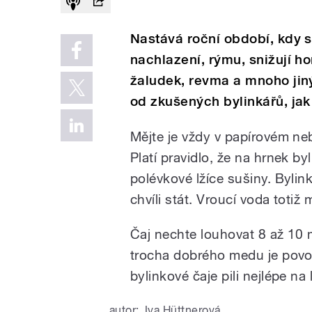
Nastává roční období, kdy 
nachlazení, rýmu, snižují h
žaludek, revma a mnoho jin
od zkušených bylinkářů, jak
Mějte je vždy v papírovém n
Platí pravidlo, že na hrnek by
polévkové lžíce sušiny. Bylink
chvíli stát. Vroucí voda totiž 
Čaj nechte louhovat 8 až 10 m
trocha dobrého medu je povol
bylinkové čaje pili nejlépe na
autor:
Iva Hüttnerová