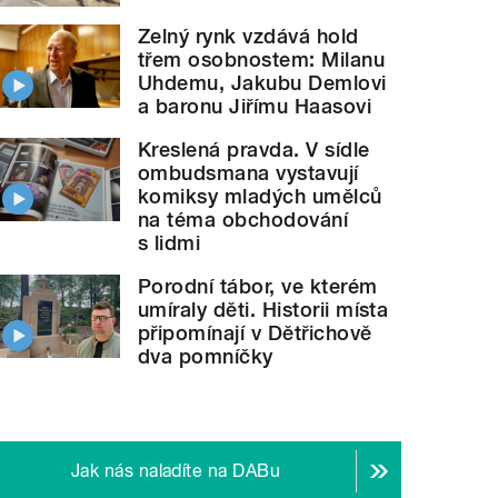
Zelný rynk vzdává hold
třem osobnostem: Milanu
Uhdemu, Jakubu Demlovi
a baronu Jiřímu Haasovi
Kreslená pravda. V sídle
ombudsmana vystavují
komiksy mladých umělců
na téma obchodování
s lidmi
Porodní tábor, ve kterém
umíraly děti. Historii místa
připomínají v Dětřichově
dva pomníčky
Jak nás naladíte na DABu