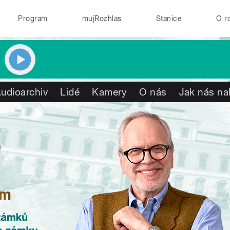
Program
mujRozhlas
Stanice
O r
udioarchiv
Lidé
Kamery
O nás
Jak nás na