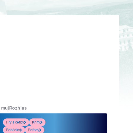
mujRozhlas
Hry a četby
Krimi
Pohádky
Pořady