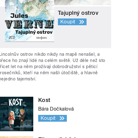
Tajuplný ostrov
Koupit
Lincolnův ostrov nikdo nikdy na mapě nenašel, a
přece ho znají lidé na celém světě. Už déle než sto
třicet let na něm prožívají dobrodružství s pěticí
trosečníků, kteří na něm našli útočiště, a hlavně
nejedno tajemství.
Kost
Bára Dočkalová
Koupit