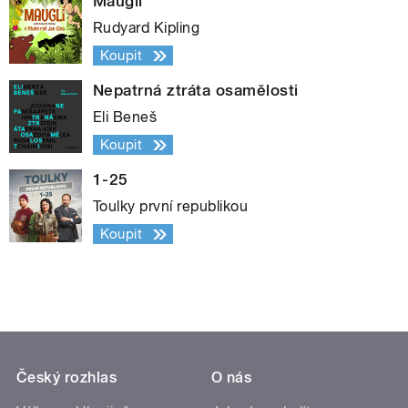
Mauglí
Rudyard Kipling
Koupit
Nepatrná ztráta osamělosti
Eli Beneš
Koupit
1-25
Toulky první republikou
Koupit
Český rozhlas
O nás