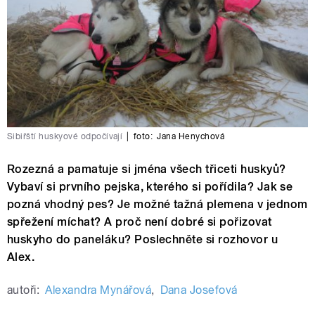
Sibiřští huskyové odpočívají
|
foto:
Jana Henychová
Rozezná a pamatuje si jména všech třiceti huskyů?
Vybaví si prvního pejska, kterého si pořídila? Jak se
pozná vhodný pes? Je možné tažná plemena v jednom
spřežení míchat? A proč není dobré si pořizovat
huskyho do paneláku? Poslechněte si rozhovor u
Alex.
autoři:
Alexandra Mynářová
,
Dana Josefová