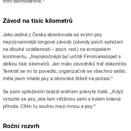
nimi dennodenně.“
Závod na tisíc kilometrů
Jako jediná z Česka absolvovala se svými psy
nejvýznamnější longové závody (závody psích spřežení
na dlouhé vzdálenosti – pozn. red.) na evropském
kontinentu. „Nejnáročnější byl určitě Finnmarkslopet s
délkou tisíc kilometrů. Jen málo závodníků trať dokončilo.
Tenkrát se mi to povedlo, organizačně se všechno sešlo,
měla jsem mladé psy a obrovské štěstí na počasí.“
Se psím spřežením brázdí sněhem pokryté tratě. „Když
vyrazíte se psy, jste tam většinou sami a kolem krásná
příroda. Cítím tu souhru mezi mnou a psy.“
Roční rozvrh