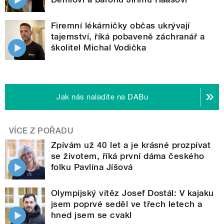
Firemní lékárničky občas ukrývají
tajemství, říká pobaveně záchranář a
školitel Michal Vodička
Jak nás naladíte na DABu
VÍCE Z POŘADU
Zpívám už 40 let a je krásné prozpívat
se životem, říká první dáma českého
folku Pavlína Jíšová
Olympijský vítěz Josef Dostál: V kajaku
jsem poprvé seděl ve třech letech a
hned jsem se cvakl