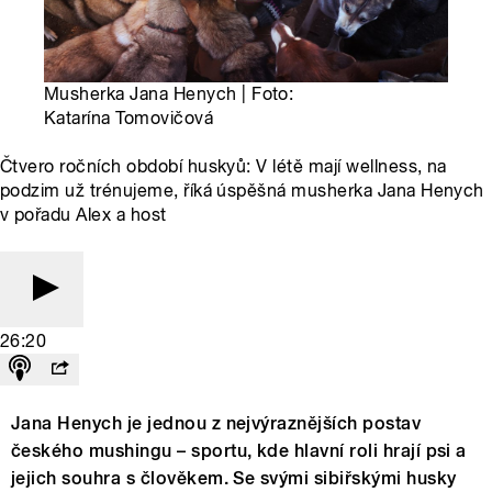
Musherka Jana Henych | Foto:
Katarína Tomovičová
Čtvero ročních období huskyů: V létě mají wellness, na
podzim už trénujeme, říká úspěšná musherka Jana Henych
v pořadu Alex a host
26:20
Jana Henych je jednou z nejvýraznějších postav
českého mushingu – sportu, kde hlavní roli hrají psi a
jejich souhra s člověkem. Se svými sibiřskými husky