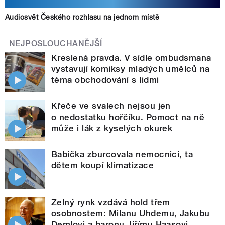
Audiosvět Českého rozhlasu na jednom místě
NEJPOSLOUCHANĚJŠÍ
Kreslená pravda. V sídle ombudsmana
vystavují komiksy mladých umělců na
téma obchodování s lidmi
Křeče ve svalech nejsou jen
o nedostatku hořčíku. Pomoct na ně
může i lák z kyselých okurek
Babička zburcovala nemocnici, ta
dětem koupí klimatizace
Zelný rynk vzdává hold třem
osobnostem: Milanu Uhdemu, Jakubu
Demlovi a baronu Jiřímu Haasovi