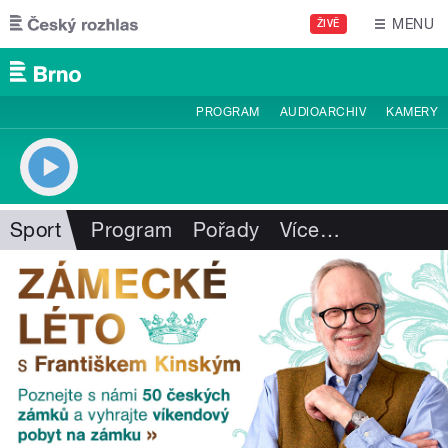
Přejít k hlavnímu obsahu
MENU
ŽIVĚ
PROGRAM
AUDIOARCHIV
KAMERY
Sport
Program
Pořady
Více
…