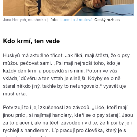
Jana Henych, musherka
|
foto:
Ludmila Jiroutová
,
Český rozhlas
Kdo krmí, ten vede
Huskyů má aktuálně třicet. Jak říká, mají štěstí, že o psy
můžou pečovat sami. „Psi mají nejradši toho, kdo je
každý den krmí a popovídá si s nimi. Potom ve vás
vkládají důvěru a ten vztah je silnější. Kdyby se o ně
staral někdo jiný, takhle by to nefungovalo,“ vysvětluje
musherka.
Potvrzují to i její zkušenosti ze závodů. „Lidé, kteří mají
jinou práci, si najímají handlery, kteří se o psy starají. Jsou
za to placení, ale na těch závodech vidíte, že ti psi by jeli
rychleji s handlerem. Líp pracují pro člověka, který je s