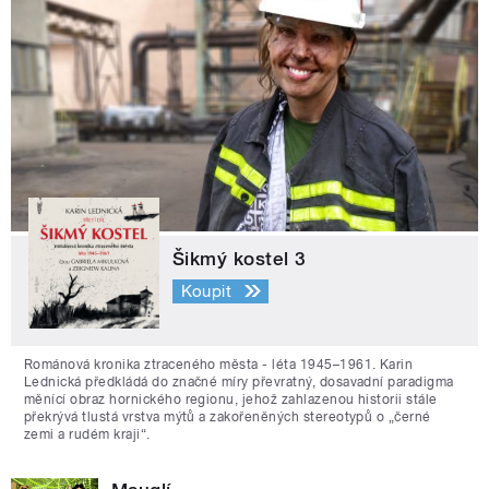
Šikmý kostel 3
Koupit
Románová kronika ztraceného města - léta 1945–1961. Karin
Lednická předkládá do značné míry převratný, dosavadní paradigma
měnící obraz hornického regionu, jehož zahlazenou historii stále
překrývá tlustá vrstva mýtů a zakořeněných stereotypů o „černé
zemi a rudém kraji“.