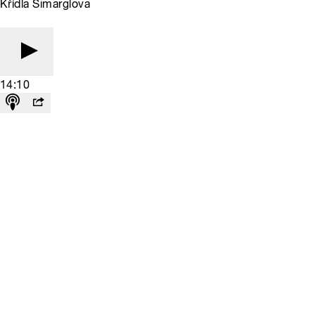
Křídla Simarglova
14:10