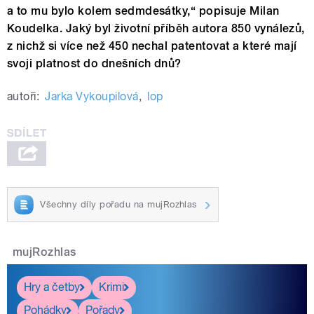
a to mu bylo kolem sedmdesátky,“ popisuje Milan
Koudelka. Jaký byl životní příběh autora 850 vynálezů,
z nichž si více než 450 nechal patentovat a které mají
svoji platnost do dnešních dnů?
autoři:
Jarka Vykoupilová
,
lop
Všechny díly pořadu na mujRozhlas
mujRozhlas
Hry a četby
Krimi
Pohádky
Pořady