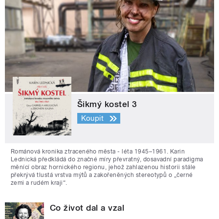
Šikmý kostel 3
Koupit
Románová kronika ztraceného města - léta 1945–1961. Karin
Lednická předkládá do značné míry převratný, dosavadní paradigma
měnící obraz hornického regionu, jehož zahlazenou historii stále
překrývá tlustá vrstva mýtů a zakořeněných stereotypů o „černé
zemi a rudém kraji“.
Co život dal a vzal