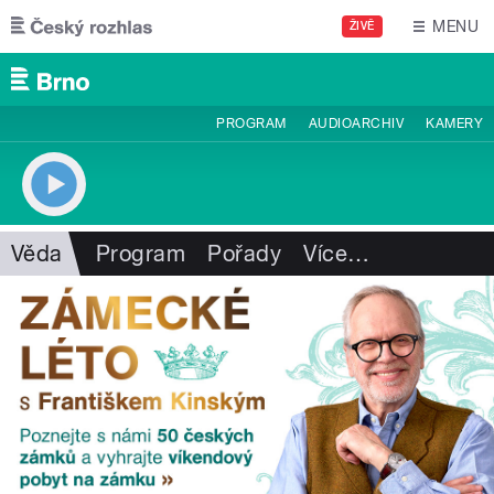
Přejít k hlavnímu obsahu
MENU
ŽIVĚ
PROGRAM
AUDIOARCHIV
KAMERY
Věda
Program
Pořady
Více
…