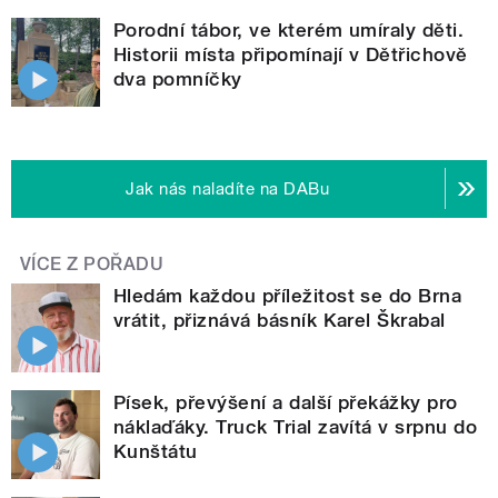
Porodní tábor, ve kterém umíraly děti.
Historii místa připomínají v Dětřichově
dva pomníčky
Jak nás naladíte na DABu
VÍCE Z POŘADU
Hledám každou příležitost se do Brna
vrátit, přiznává básník Karel Škrabal
Písek, převýšení a další překážky pro
náklaďáky. Truck Trial zavítá v srpnu do
Kunštátu