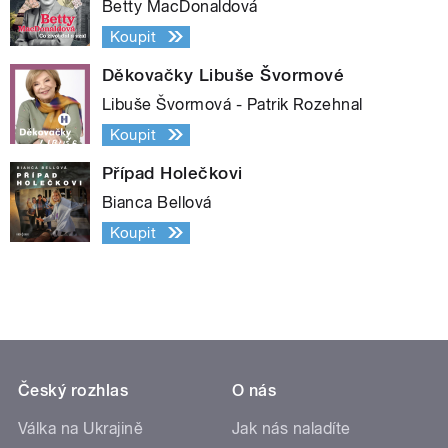
Betty MacDonaldová
Koupit
Děkovačky Libuše Švormové
Libuše Švormová - Patrik Rozehnal
Koupit
Případ Holečkovi
Bianca Bellová
Koupit
Český rozhlas
O nás
Válka na Ukrajině
Jak nás naladíte