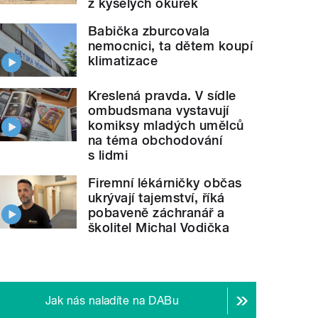
z kyselých okurek
Babička zburcovala
nemocnici, ta dětem koupí
klimatizace
Kreslená pravda. V sídle
ombudsmana vystavují
komiksy mladých umělců
na téma obchodování
s lidmi
Firemní lékárničky občas
ukrývají tajemství, říká
pobaveně záchranář a
školitel Michal Vodička
Jak nás naladíte na DABu