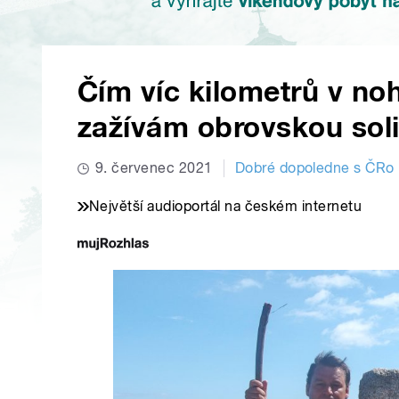
Čím víc kilometrů v noh
zažívám obrovskou solid
9. červenec 2021
Dobré dopoledne s ČRo
Největší audioportál na českém internetu