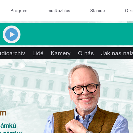
Program
mujRozhlas
Stanice
O r
dioarchiv
Lidé
Kamery
O nás
Jak nás nal