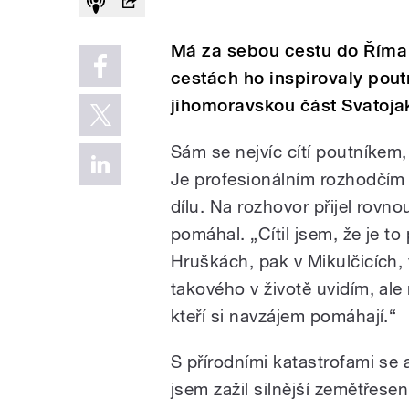
Má za sebou cestu do Říma
cestách ho inspirovaly poutn
jihomoravskou část Svatoja
Sám se nejvíc cítí poutníkem,
Je profesionálním rozhodčím st
dílu. Na rozhovor přijel rovn
pomáhal. „Cítil jsem, že je to
Hruškách, pak v Mikulčicích,
takového v životě uvidím, ale 
kteří si navzájem pomáhají.“
S přírodními katastrofami se 
jsem zažil silnější zemětřese