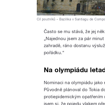
Cíl poutníků – Bazilika v Santiagu de Comp
Často se mu stává, že jej n
„Najednou jsem za pár minut
zahradě, ráno dostanu výslužk
pořádku.“
Na olympiádu leta
Nominaci na olympiádu jako r
Původně plánoval do Tokia do
protiepidemickým opatřením m
jsem si, že pojedu vlakem př