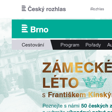
Přejít k hlavnímu obsahu
iRozhlas
Cestování
Program
Pořady
Au