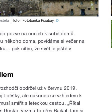
ostela
|
foto:
Fotobanka Pixabay
,
©
ěkdo pozve na nocleh k sobě domů.
 u někoho doma, povídáme si večer na
u… pak cítím, že svět je ještě v
dlem
ozhodčí obdržel už v červnu 2019.
jít pěšky, ale nakonec se vzhledem k
usí smířit s leteckou cestou. „Říkal
es Rusko, vezmu to přes Bajkal, tam si