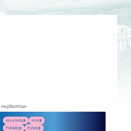
mujRozhlas
Hry a četby
Krimi
Pohádky
Pořady