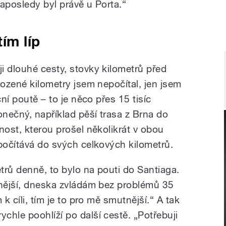
naposledy byl právě u Porta.“
tím líp
i dlouhé cesty, stovky kilometrů před
hozené kilometry jsem nepočítal, jen jsem
ční poutě – to je něco přes 15 tisíc
onečný, například pěší trasa z Brna do
nost, kterou prošel několikrát v obou
apočítává do svých celkových kilometrů.
etrů denně, to bylo na pouti do Santiaga.
tnější, dneska zvládám bez problémů 35
 k cíli, tím je to pro mě smutnější.“ A tak
chle poohlíží po další cestě. „Potřebuji