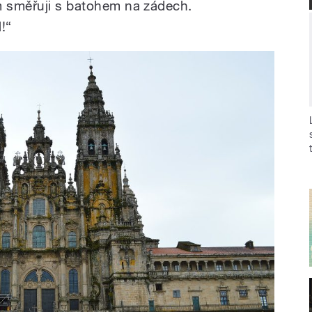
m směřuji s batohem na zádech.
l!“