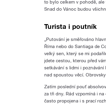
to bylo celkem v pohodě, ale 
Snad do Vánoc budou všichni 
Turista i poutník
„Putování je směřováno hlavn
Říma nebo do Santiaga de Co
velký sen, který se mi podařil
jdete cestou, kterou před vám
setkávání s lidmi i poznávání
nad spoustou věcí. Obrovsky m
Zatím poslední pouť absolvova
za tři dny. Rád vzpomíná i na
často propojena i s prací roz