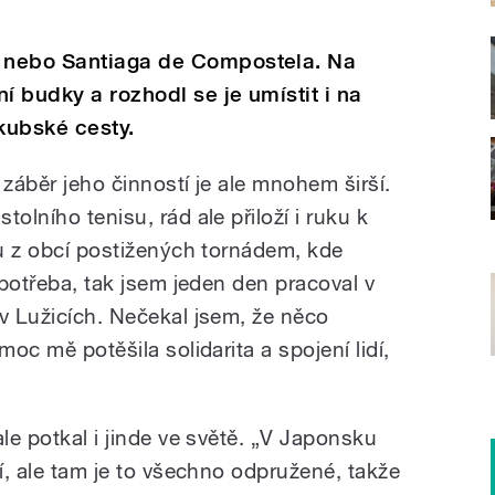
 nebo Santiaga de Compostela. Na
í budky a rozhodl se je umístit i na
kubské cesty.
 záběr jeho činností je ale mnohem širší.
olního tenisu, rád ale přiloží i ruku k
ou z obcí postižených tornádem, kde
 potřeba, tak jsem jeden den pracoval v
 v Lužicích. Nečekal jsem, že něco
moc mě potěšila solidarita a spojení lidí,
ale potkal i jinde ve světě. „V Japonsku
ní, ale tam je to všechno odpružené, takže