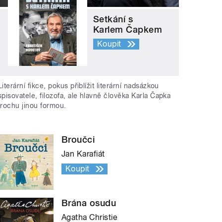
Setkání s
Karlem Čapkem
Koupit
Literární fikce, pokus přiblížit literární nadsázkou
spisovatele, filozofa, ale hlavně člověka Karla Čapka
trochu jinou formou.
Broučci
Jan Karafiát
Koupit
Brána osudu
Agatha Christie