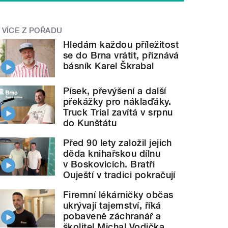
VÍCE Z POŘADU
Hledám každou příležitost
se do Brna vrátit, přiznává
básník Karel Škrabal
Písek, převýšení a další
překážky pro náklaďáky.
Truck Trial zavítá v srpnu
do Kunštátu
Před 90 lety založil jejich
děda knihařskou dílnu
v Boskovicích. Bratři
Ouještí v tradici pokračují
Firemní lékárničky občas
ukrývají tajemství, říká
pobaveně záchranář a
školitel Michal Vodička