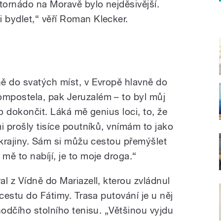
tornádo na Moravě bylo nejděsivější.
bydlet,“ věří Roman Klecker.
ě do svatých míst, v Evropě hlavně do
mpostela, pak Jeruzalém – to byl můj
o dokončit. Láká mě genius loci, to, že
i prošly tisíce poutníků, vnímám to jako
 krajiny. Sám si můžu cestou přemýšlet
ě to nabíjí, je to moje droga.“
l z Vídně do Mariazell, kterou zvládnul
 cestu do Fátimy. Trasa putování je u něj
hodčího stolního tenisu. „Většinou vyjdu