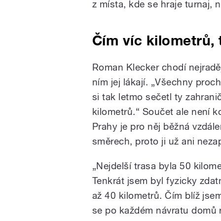
z místa, kde se hraje turnaj, 
Čím víc kilometrů, 
Roman Klecker chodí nejraděj
ním jej lákají. „Všechny proc
si tak letmo sečetl ty zahrani
kilometrů.“ Součet ale není k
Prahy je pro něj běžná vzdále
směrech, proto ji už ani nez
„Nejdelší trasa byla 50 kilom
Tenkrát jsem byl fyzicky zda
až 40 kilometrů. Čím blíž jsem
se po každém návratu domů ry