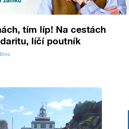
ách, tím líp! Na cestách
aritu, líčí poutník
 Brno