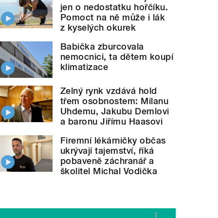
jen o nedostatku hořčíku.
Pomoct na ně může i lák
z kyselých okurek
Babička zburcovala
nemocnici, ta dětem koupí
klimatizace
Zelný rynk vzdává hold
třem osobnostem: Milanu
Uhdemu, Jakubu Demlovi
a baronu Jiřímu Haasovi
Firemní lékárničky občas
ukrývají tajemství, říká
pobaveně záchranář a
školitel Michal Vodička