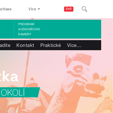
ozhlase
Více
ŽIVĚ
PROGRAM
AUDIOARCHIV
KAMERY
adíte
Kontakt
Praktické
Více
…