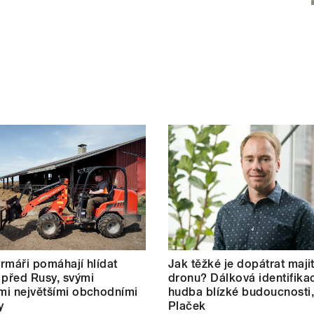
farmáři pomáhají hlídat
Jak těžké je dopátrat maji
 před Rusy, svými
dronu? Dálková identifikac
ími největšími obchodními
hudba blízké budoucnosti,
y
Plaček