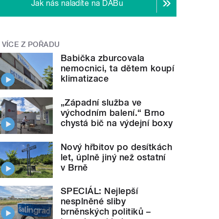
Jak nás naladíte na DABu
VÍCE Z POŘADU
Babička zburcovala
nemocnici, ta dětem koupí
klimatizace
„Západní služba ve
východním balení.“ Brno
chystá bič na výdejní boxy
Nový hřbitov po desítkách
let, úplně jiný než ostatní
v Brně
SPECIÁL: Nejlepší
nesplněné sliby
brněnských politiků –