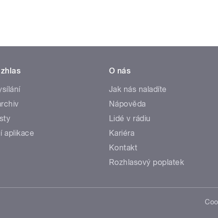
zhlas
O nás
ysílání
Jak nás naladíte
rchiv
Nápověda
sty
Lidé v rádiu
í aplikace
Kariéra
Kontakt
Rozhlasový poplatek
Coo