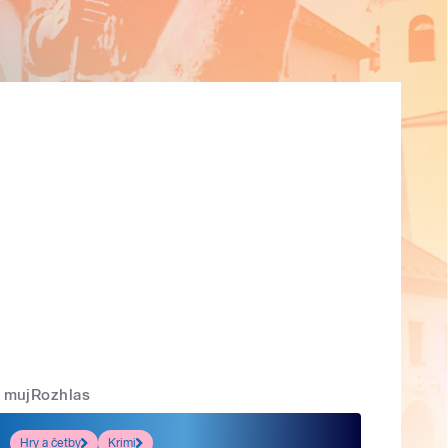
mujRozhlas
Hry a četby
Krimi