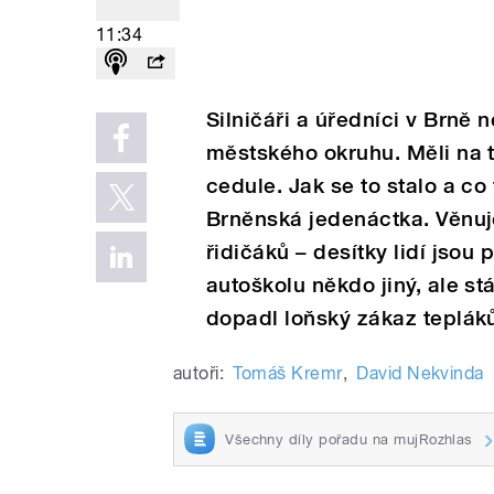
11:34
Silničáři a úředníci v Brně 
městského okruhu. Měli na to
cedule. Jak se to stalo a c
Brněnská jedenáctka. Věnuj
řidičáků – desítky lidí jsou 
autoškolu někdo jiný, ale st
dopadl loňský zákaz tepláků
autoři:
Tomáš Kremr
,
David Nekvinda
Všechny díly pořadu na mujRozhlas