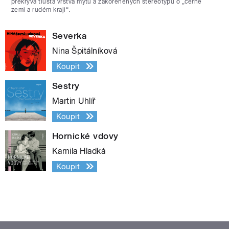
překrývá tlustá vrstva mýtů a zakořeněných stereotypů o „černé
zemi a rudém kraji“.
Severka
Nina Špitálníková
Koupit
Sestry
Martin Uhlíř
Koupit
Hornické vdovy
Kamila Hladká
Koupit