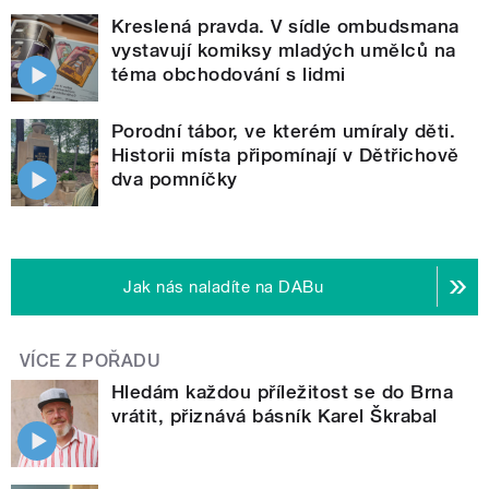
Kreslená pravda. V sídle ombudsmana
vystavují komiksy mladých umělců na
téma obchodování s lidmi
Porodní tábor, ve kterém umíraly děti.
Historii místa připomínají v Dětřichově
dva pomníčky
Jak nás naladíte na DABu
VÍCE Z POŘADU
Hledám každou příležitost se do Brna
vrátit, přiznává básník Karel Škrabal