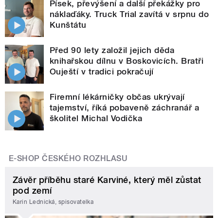
Písek, převýšení a další překážky pro
náklaďáky. Truck Trial zavítá v srpnu do
Kunštátu
Před 90 lety založil jejich děda
knihařskou dílnu v Boskovicích. Bratři
Ouještí v tradici pokračují
Firemní lékárničky občas ukrývají
tajemství, říká pobaveně záchranář a
školitel Michal Vodička
E-SHOP ČESKÉHO ROZHLASU
Závěr příběhu staré Karviné, který měl zůstat
pod zemí
Karin Lednická, spisovatelka