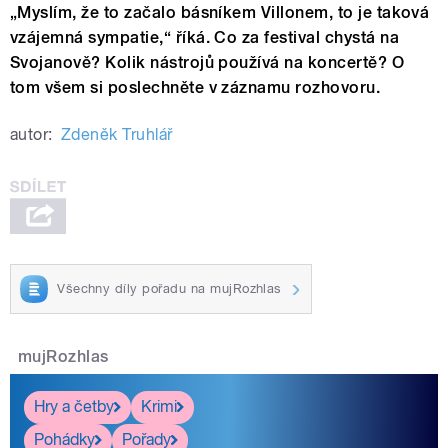
„Myslím, že to začalo básníkem Villonem, to je taková
vzájemná sympatie,“ říká. Co za festival chystá na
Svojanově? Kolik nástrojů používá na koncertě? O
tom všem si poslechněte v záznamu rozhovoru.
autor:
Zdeněk Truhlář
Všechny díly pořadu na mujRozhlas
mujRozhlas
Hry a četby
Krimi
Pohádky
Pořady