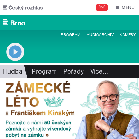
Přejít k hlavnímu obsahu
MENU
ŽIVĚ
PROGRAM
AUDIOARCHIV
KAMERY
Hudba
Program
Pořady
Více
…