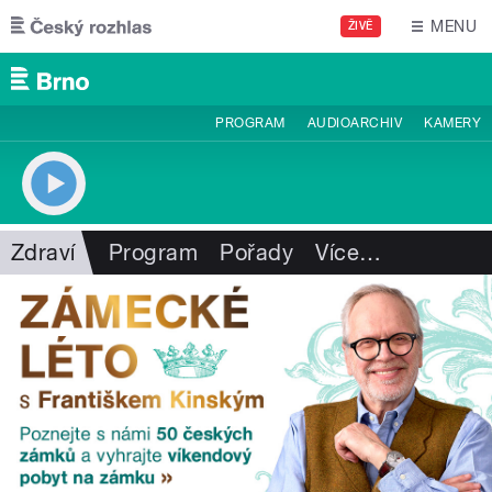
Přejít k hlavnímu obsahu
MENU
ŽIVĚ
PROGRAM
AUDIOARCHIV
KAMERY
Zdraví
Program
Pořady
Více
…