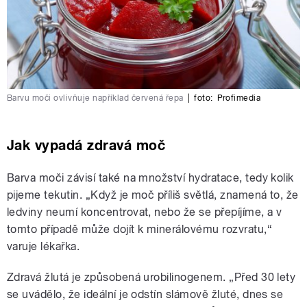
Barvu moči ovlivňuje například červená řepa
|
foto:
Profimedia
Jak vypadá zdravá moč
Barva moči závisí také na množství hydratace, tedy kolik
pijeme tekutin. „Když je moč příliš světlá, znamená to, že
ledviny neumí koncentrovat, nebo že se přepíjíme, a v
tomto případě může dojít k minerálovému rozvratu,“
varuje lékařka.
Zdravá žlutá je způsobená urobilinogenem. „Před 30 lety
se uvádělo, že ideální je odstín slámově žluté, dnes se