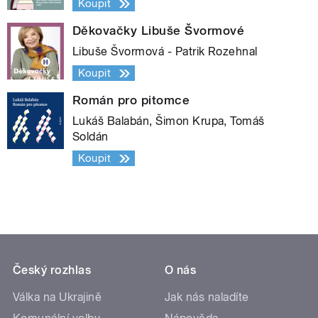
Koupit
Děkovačky Libuše Švormové
Libuše Švormová - Patrik Rozehnal
Koupit
Román pro pitomce
Lukáš Balabán, Šimon Krupa, Tomáš
Soldán
Koupit
Český rozhlas
O nás
Válka na Ukrajině
Jak nás naladíte