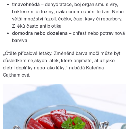
tmavohnědá
– dehydratace, boj organismu s viry,
bakteriemi či toxiny, riziko onemocnění ledvin. Nebo
větší množství fazolí, čočky, čaje, kávy či rebarbory.
Z léků často antibiotika
domodra nebo dozelena
– chřest nebo potravinová
barviva
„Čtěte příbalové letáky. Změněná barva moči může být
důsledkem nějakých látek, které přijímáte, ať už jako
dietní doplňky nebo jako léky,“ nabádá Kateřina
Cajthamlová.