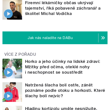
Firemní lékárničky občas ukrývají
tajemství, říká pobaveně záchranář a
školitel Michal Vodička
Jak nás naladíte na DABu
VÍCE Z POŘADU
Horko a jeho účinky na lidské zdraví:
Mžitky před očima, oteklé nohy
i neschopnost se soustředit
Natržená šlacha bolí ostře, zánět
poznáme podle otoku a horkosti. Které
šlachy bolí nejvíc?
Hladinu kortizolu uměle nesnižujte,