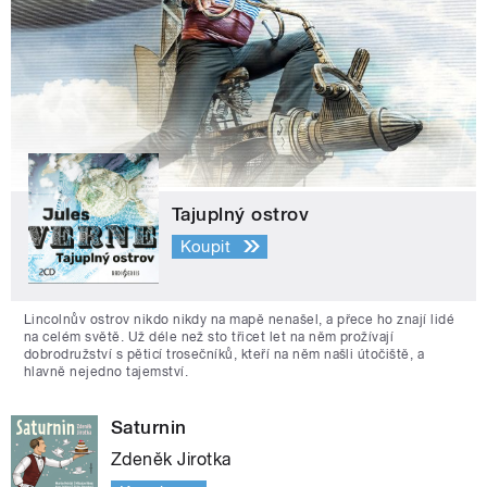
Tajuplný ostrov
Koupit
Lincolnův ostrov nikdo nikdy na mapě nenašel, a přece ho znají lidé
na celém světě. Už déle než sto třicet let na něm prožívají
dobrodružství s pěticí trosečníků, kteří na něm našli útočiště, a
hlavně nejedno tajemství.
Saturnin
Zdeněk Jirotka