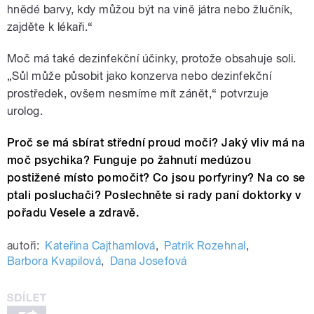
hnědé barvy, kdy můžou být na vině játra nebo žlučník,
zajděte k lékaři.“
Moč má také dezinfekční účinky, protože obsahuje soli.
„Sůl může působit jako konzerva nebo dezinfekční
prostředek, ovšem nesmíme mít zánět,“ potvrzuje
urolog.
Proč se má sbírat střední proud moči? Jaký vliv má na
moč psychika? Funguje po žahnutí medúzou
postižené místo pomočit? Co jsou porfyriny? Na co se
ptali posluchači? Poslechněte si rady paní doktorky v
pořadu Vesele a zdravě.
autoři:
Kateřina Cajthamlová
,
Patrik Rozehnal
,
Barbora Kvapilová
,
Dana Josefová