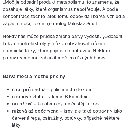
„Moč je odpadní produkt metabolismu, to znamená, že
obsahuje látky, které organismus nepotřebuje. A podle
koncentrace těchto látek tomu odpovídá i barva, vzhled a
zápach moči,“ definuje urolog Miloslav Šincl.
Někdy nás může prudká změna barvy vyděsit. „Odpadní
látky neboli elektrolyty můžou obsahovat i různé
chemické látky, které přijímáme potravou. Některé
potraviny mohou zabarvit moč do různých barev.“
Barva moči a možné příčiny
čirá, průhledná
– příliš mnoho tekutin
neonově žlutá
– vitamin B komplex
oranžová
– karotenoidy, nejčastěji mrkev
růžová až dočervena
– krev, ale také potraviny jako
červená řepa, ostružiny, borůvky, případně některé
léky