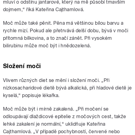
mluví o odstínu jantarové, který na mě působí tmavším
dojmem,“ říká Kateřina Cajthamlová.
Moč může také pěnit. Pěna má většinou bílou barvu a
rychle mizí. Pokud ale přetrvává delší dobu, bývá v moči
přítomná bílkovina, a to značí zánět. Při vysokém
bilirubinu může moč být i hnědozelená.
Složení moči
Vlivem různých diet se mění i složení moči. „Při
nízkosacharidové dietě bývá alkalická, při hladové dietě je
kyselá,“ popisuje lékařka.
Moč může být i mírně zakalená. „Při močení se
odloupávají dlaždicové epitelie z močových cest, takže
lehké zakalení je normální,“ uklidňuje Kateřina
Cajthamlová. „V případě pochybností, červené nebo