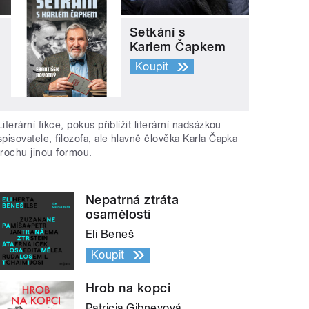
Setkání s
Karlem Čapkem
Koupit
Literární fikce, pokus přiblížit literární nadsázkou
spisovatele, filozofa, ale hlavně člověka Karla Čapka
trochu jinou formou.
Nepatrná ztráta
osamělosti
Eli Beneš
Koupit
Hrob na kopci
Patricia Gibneyová