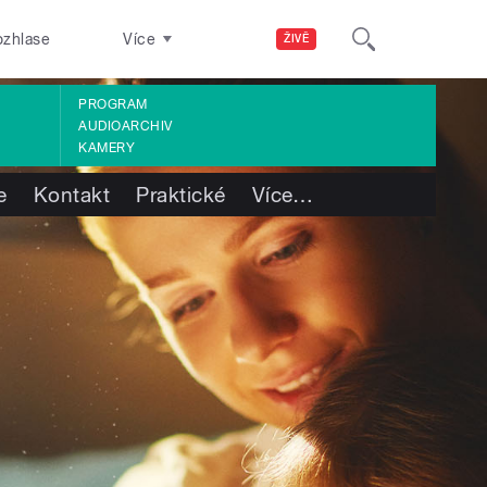
ozhlase
Více
ŽIVĚ
PROGRAM
AUDIOARCHIV
KAMERY
e
Kontakt
Praktické
Více
…