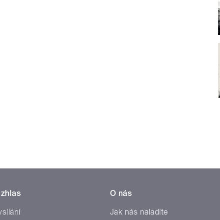
zhlas
O nás
ysílání
Jak nás naladíte