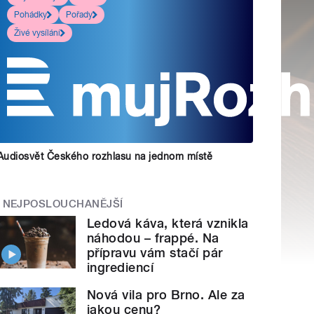
Pohádky
Pořady
Živé vysílání
Audiosvět Českého rozhlasu na jednom místě
NEJPOSLOUCHANĚJŠÍ
Ledová káva, která vznikla
náhodou – frappé. Na
přípravu vám stačí pár
ingrediencí
Nová vila pro Brno. Ale za
jakou cenu?