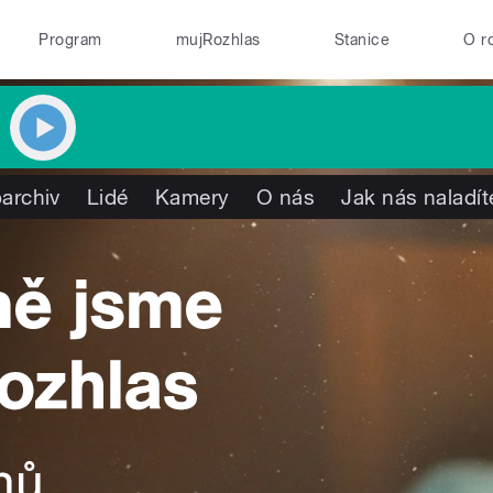
Program
mujRozhlas
Stanice
O r
archiv
Lidé
Kamery
O nás
Jak nás naladít