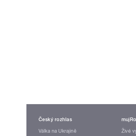
Český rozhlas
mujRo
Válka na Ukrajině
Živé v