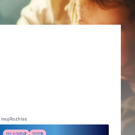
mujRozhlas
Hry a četby
Krimi