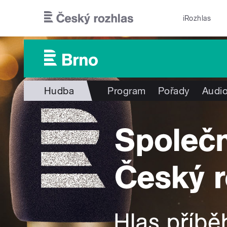
Přejít k hlavnímu obsahu
iRozhlas
Hudba
Program
Pořady
Audio