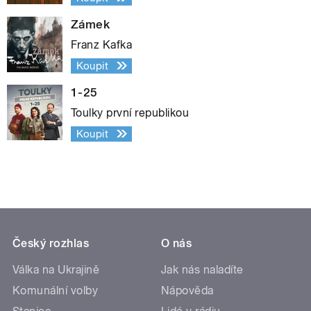
Zámek
Franz Kafka
Koupit
1-25
Toulky první republikou
Koupit
Český rozhlas
O nás
Válka na Ukrajině
Jak nás naladíte
Komunální volby
Nápověda