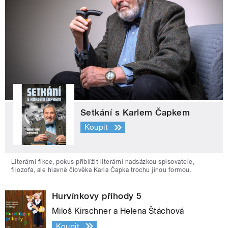
Setkání s Karlem Čapkem
Koupit
Literární fikce, pokus přiblížit literární nadsázkou spisovatele,
filozofa, ale hlavně člověka Karla Čapka trochu jinou formou.
Hurvínkovy příhody 5
Miloš Kirschner a Helena Štáchová
Koupit