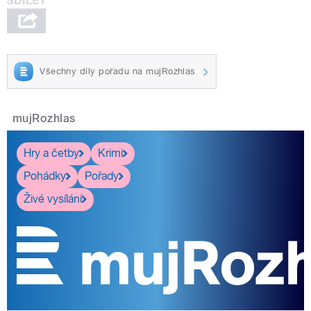
Všechny díly pořadu na mujRozhlas
mujRozhlas
Hry a četby
Krimi
Pohádky
Pořady
Živé vysílání