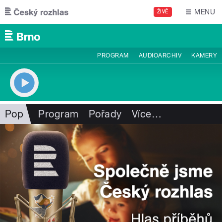
Přejít k hlavnímu obsahu
MENU
ŽIVĚ
PROGRAM
AUDIOARCHIV
KAMERY
Pop
Program
Pořady
Více
…