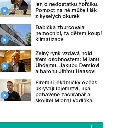
jen o nedostatku hořčíku.
Pomoct na ně může i lák
z kyselých okurek
Babička zburcovala
nemocnici, ta dětem koupí
klimatizace
Zelný rynk vzdává hold
třem osobnostem: Milanu
Uhdemu, Jakubu Demlovi
a baronu Jiřímu Haasovi
Firemní lékárničky občas
ukrývají tajemství, říká
pobaveně záchranář a
školitel Michal Vodička