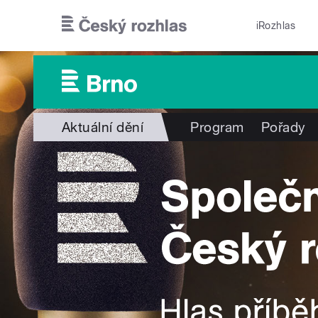
Přejít k hlavnímu obsahu
iRozhlas
Aktuální dění
Program
Pořady