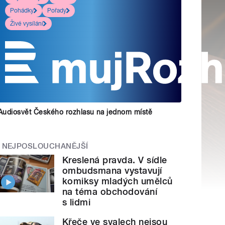
Pohádky
Pořady
Živé vysílání
Audiosvět Českého rozhlasu na jednom místě
NEJPOSLOUCHANĚJŠÍ
Kreslená pravda. V sídle
ombudsmana vystavují
komiksy mladých umělců
na téma obchodování
s lidmi
Křeče ve svalech nejsou