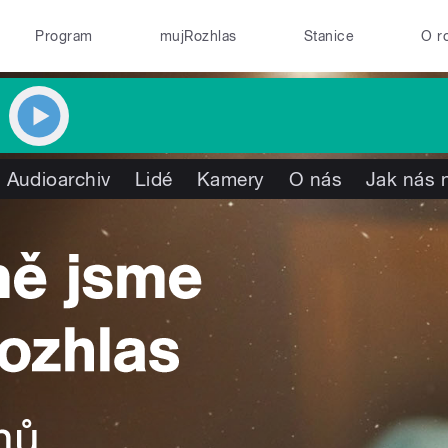
Program
mujRozhlas
Stanice
O r
Audioarchiv
Lidé
Kamery
O nás
Jak nás n