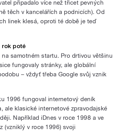
atel připadalo více než třicet pevných
ně těch v kancelářích a podnicích). Od
ch linek klesá, oproti té době je teď
ž rok poté
ě na samotném startu. Pro drtivou většinu
sice fungovaly stránky, ale globální
podobu – vždyť třeba Google svůj vznik
ku 1996 fungoval internetový deník
, ale klasické internetové zpravodajské
zději. Například iDnes v roce 1998 a ve
 (vzniklý v roce 1996) svoji