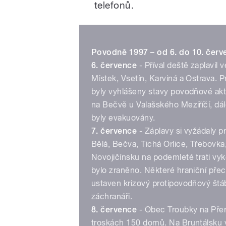
telefonů.
Povodně 1997 – od 6. do 10. červ
6. července
- Příval deště zaplavil 
Místek, Vsetín, Karviná a Ostrava.
byly vyhlášeny stavy povodňové aktiv
na Bečvě u Valašského Meziříčí, dá
byly evakuovány.
7. července
- Záplavy si vyžádaly p
Bělá, Bečva, Tichá Orlice, Třebov
Novojičínsku na podemleté trati vykol
bylo zraněno. Některé hraniční pře
ustaven krizový protipovodňový štáb
záchranáři.
8. července
- Obec Troubky na Přer
troskách 150 domů. Na Bruntálsku v