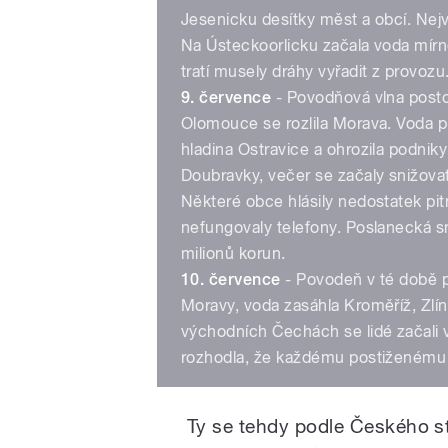
Jesenicku desítky měst a obcí. Nejv
Na Ústeckoorlicku začala voda mírn
tratí musely dráhy vyřadit z provozu
9. července
- Povodňová vlna postou
Olomouce se rozlila Morava. Voda pr
hladina Ostravice a ohrozila podniky
Doubravky, večer se začaly snižova
Některé obce hlásily nedostatek pit
nefungovaly telefony. Poslanecká s
milionů korun.
10. července
- Povodeň v té době po
Moravy, voda zasáhla Kroměříž, Zlí
východních Čechách se lidé začali 
rozhodla, že každému postiženému 
Ty se tehdy podle Českého sta