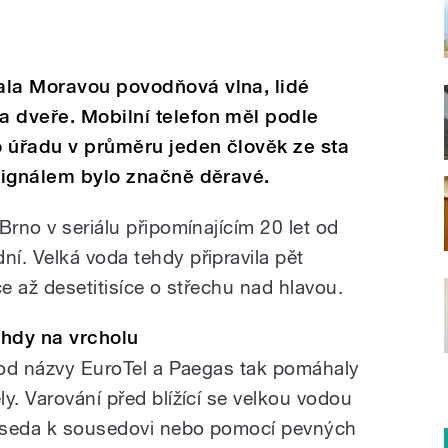
ala Moravou povodňová vlna, lidé
 dveře. Mobilní telefon měl podle
o úřadu v průměru jeden člověk ze sta
 signálem bylo značně děravé.
Brno v seriálu připomínajícím 20 let od
í. Velká voda tehdy připravila pět
síce až desetitisíce o střechu nad hlavou.
ehdy na vrcholu
 pod názvy EuroTel a Paegas tak pomáhaly
y. Varování před blížící se velkou vodou
souseda k sousedovi nebo pomocí pevných