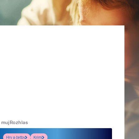
mujRozhlas
Hry a četby
Krimi