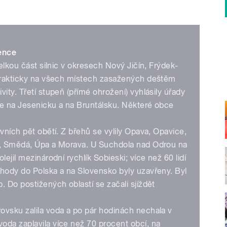
ence
velkou část silnic v okresech Nový Jičín, Frýdek-
 Prakticky na všech místech zasažených deštěm
ity. Třetí stupeň (přímé ohrožení) vyhlásily úřady
le na Jesenicku a na Bruntálsku. Některé obce
rvních pět obětí. Z břehů se vylily Opava, Opavice,
ka, Smědá, Úpa a Morava. U Suchdola nad Odrou na
ejil mezinárodní rychlík Sobieski; více než 60 lidí
chody do Polska a na Slovensko byly uzavřeny. Byl
. Do postižených oblastí se začali sjíždět
ovsku zalila voda a po pár hodinách nechala v
oda zaplavila více než 70 procent obcí, na