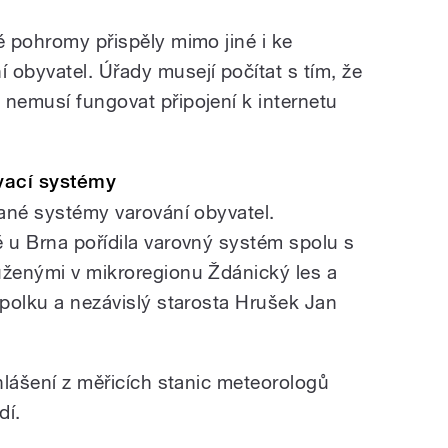
é pohromy přispěly mimo jiné i ke
 obyvatel. Úřady musejí počítat s tím, že
 nemusí fungovat připojení k internetu
vací systémy
vané systémy varování obyvatel.
ě u Brna pořídila varovný systém spolu s
uženými v mikroregionu Ždánický les a
spolku a nezávislý starosta Hrušek Jan
 hlášení z měřicích stanic meteorologů
dí.