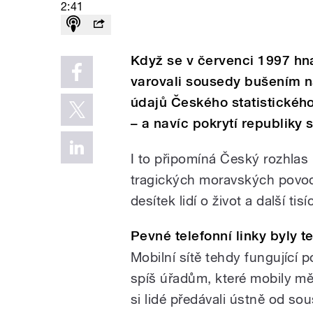
2:41
Když se v červenci 1997 hn
varovali sousedy bušením na
údajů Českého statistickéh
– a navíc pokrytí republiky
I to připomíná Český rozhlas 
tragických moravských povodn
desítek lidí o život a další ti
Pevné telefonní linky byly t
Mobilní sítě tehdy fungující
spíš úřadům, které mobily měl
si lidé předávali ústně od 