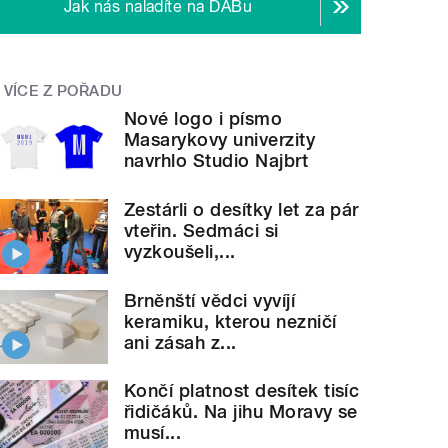
Jak nás naladíte na DABu
VÍCE Z POŘADU
Nové logo i písmo
Masarykovy univerzity
navrhlo Studio Najbrt
Zestárli o desítky let za pár
vteřin. Sedmáci si
vyzkoušeli,...
Brněnští vědci vyvíjí
keramiku, kterou nezničí
ani zásah z...
Končí platnost desítek tisíc
řidičáků. Na jihu Moravy se
musí...