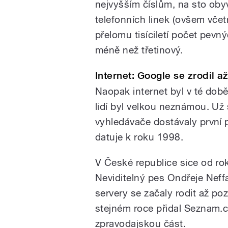
nejvyšším číslům, na sto obyv
telefonních linek (ovšem včet
přelomu tisíciletí počet pevný
méně než třetinový.
Internet: Google se zrodil a
Naopak internet byl v té dob
lidí byl velkou neznámou. Už 
vyhledávače dostávaly první 
datuje k roku 1998.
V České republice sice od ro
Neviditelný pes Ondřeje Neffa
servery se začaly rodit až po
stejném roce přidal Seznam.cz
zpravodajskou část.