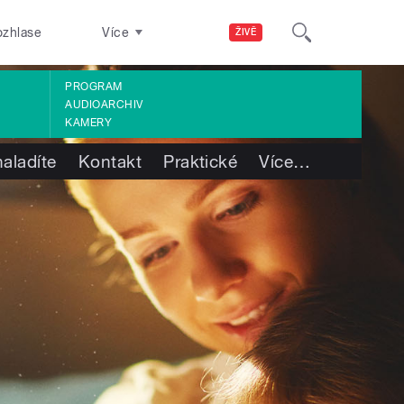
ozhlase
Více
ŽIVĚ
PROGRAM
AUDIOARCHIV
KAMERY
aladíte
Kontakt
Praktické
Více
…