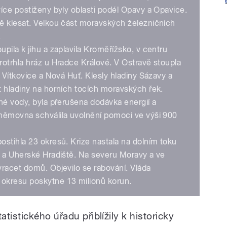
íce postiženy byly oblasti podél Opavy a Opavice.
ě klesat. Velkou část moravských železničních
.
pila k jihu a zaplavila Kroměřížsko, v centru
otrhla hráz u Hradce Králové. V Ostravě stoupla
 Vítkovice a Nová Huť. Klesly hladiny Sázavy a
t hladiny na horních tocích moravských řek.
né vody, byla přerušena dodávka energií a
němovna schválila uvolnění pomoci ve výši 900
stihla 23 okresů. Krize nastala na dolním toku
n a Uherské Hradiště. Na severu Moravy a ve
vracet domů. Objevilo se rabování. Vláda
okresu poskytne 13 milionů korun.
tistického úřadu přiblížily k historicky