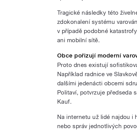
Tragické následky této živeln
zdokonalení systému varování
v případě podobné katastrofy
ani mobilní sítě.
Obce pořizují moderní varo
Proto dnes existují sofistiko
Například radnice ve Slavkov
dalšími jedenácti obcemi sdr
Politaví, potvrzuje předseda 
Kauf.
Na internetu už lidé najdou i
nebo správ jednotlivých povo